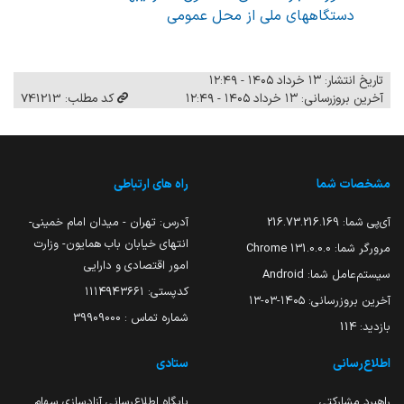
دستگاههای ملی از محل عمومی
تاریخ انتشار: ۱۳ خرداد ۱۴۰۵ - ۱۲:۴۹
آخرین بروزرسانی: ۱۳ خرداد ۱۴۰۵ - ۱۲:۴۹
کد مطلب: 741213
مشخصات شما
راه های ارتباطی
آی‌پی شما:
216.73.216.169
آدرس: تهران - میدان امام خمینی-
انتهای خیابان باب همایون- وزارت
مرورگر شما:
131.0.0.0 Chrome
امور اقتصادی و دارایی
سیستم‌عامل شما:
Android
کدپستی: ۱۱۱۴۹۴۳۶۶۱
آخرین بروزرسانی:
۱۴۰۵-۰۳-۱۳
شماره تماس : 39909000
بازدید:
114
اطلاع‌رسانی
ستادی
راهبرد مشارکتی
پایگاه اطلاع‌رسانی آزادسازی سهام