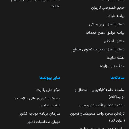
عدالت
حریم خصوصی کاربران
بیانیه تارنما
دستورالعمل بروز رسانی
بیانیه توافق سطح خدمات
منشور اخلاقی
دستورالعمل مدیریت تعارض منافع
نقشه سایت
مناقصه و مزایده
سامانه‌ها
سایر پیوندها
سامانه جامع کارآفرینی ، اشتغال و
مرکز ملی رقابت
تولید(کات)
دبیرخانه شورای عالی سلامت و
بانک داده‌های اقتصادی و مالی
امنیت غذایی
تارنمای پنجره واحد محیط‌های آزمون
سازمان برنامه بودجه کشور
(ایران تما)
دیوان محاسبات کشور
سامانه مدیریت خدمات دولت