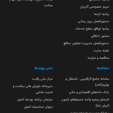
عدالت
حریم خصوصی کاربران
بیانیه تارنما
دستورالعمل بروز رسانی
بیانیه توافق سطح خدمات
منشور اخلاقی
دستورالعمل مدیریت تعارض منافع
نقشه سایت
مناقصه و مزایده
سامانه‌ها
سایر پیوندها
سامانه جامع کارآفرینی ، اشتغال و
مرکز ملی رقابت
تولید(کات)
دبیرخانه شورای عالی سلامت و
بانک داده‌های اقتصادی و مالی
امنیت غذایی
تارنمای پنجره واحد محیط‌های آزمون
سازمان برنامه بودجه کشور
(ایران تما)
دیوان محاسبات کشور
سامانه مدیریت خدمات دولت