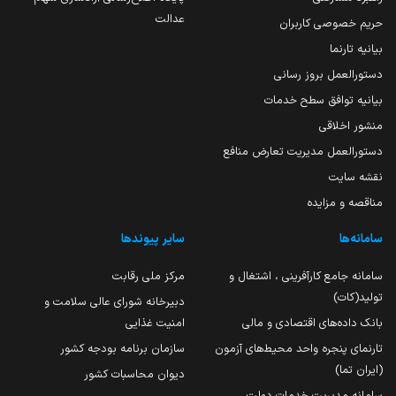
عدالت
حریم خصوصی کاربران
بیانیه تارنما
دستورالعمل بروز رسانی
بیانیه توافق سطح خدمات
منشور اخلاقی
دستورالعمل مدیریت تعارض منافع
نقشه سایت
مناقصه و مزایده
سامانه‌ها
سایر پیوندها
سامانه جامع کارآفرینی ، اشتغال و
مرکز ملی رقابت
تولید(کات)
دبیرخانه شورای عالی سلامت و
بانک داده‌های اقتصادی و مالی
امنیت غذایی
تارنمای پنجره واحد محیط‌های آزمون
سازمان برنامه بودجه کشور
(ایران تما)
دیوان محاسبات کشور
سامانه مدیریت خدمات دولت