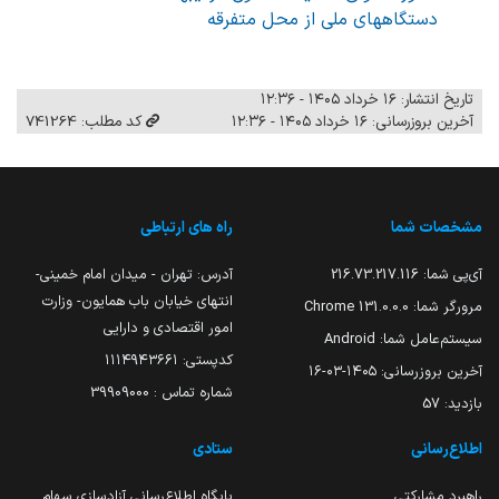
دستگاههای ملی از محل متفرقه
تاریخ انتشار: ۱۶ خرداد ۱۴۰۵ - ۱۲:۳۶
آخرین بروزرسانی: ۱۶ خرداد ۱۴۰۵ - ۱۲:۳۶
کد مطلب: 741264
مشخصات شما
راه های ارتباطی
آی‌پی شما:
216.73.217.116
آدرس: تهران - میدان امام خمینی-
انتهای خیابان باب همایون- وزارت
مرورگر شما:
131.0.0.0 Chrome
امور اقتصادی و دارایی
سیستم‌عامل شما:
Android
کدپستی: ۱۱۱۴۹۴۳۶۶۱
آخرین بروزرسانی:
۱۴۰۵-۰۳-۱۶
شماره تماس : 39909000
بازدید:
57
اطلاع‌رسانی
ستادی
راهبرد مشارکتی
پایگاه اطلاع‌رسانی آزادسازی سهام