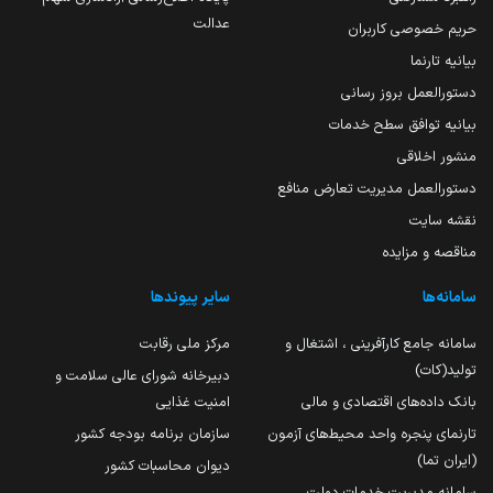
عدالت
حریم خصوصی کاربران
بیانیه تارنما
دستورالعمل بروز رسانی
بیانیه توافق سطح خدمات
منشور اخلاقی
دستورالعمل مدیریت تعارض منافع
نقشه سایت
مناقصه و مزایده
سامانه‌ها
سایر پیوندها
سامانه جامع کارآفرینی ، اشتغال و
مرکز ملی رقابت
تولید(کات)
دبیرخانه شورای عالی سلامت و
بانک داده‌های اقتصادی و مالی
امنیت غذایی
تارنمای پنجره واحد محیط‌های آزمون
سازمان برنامه بودجه کشور
(ایران تما)
دیوان محاسبات کشور
سامانه مدیریت خدمات دولت