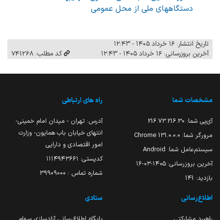
دستگاههای ملی از محل عمومی
تاریخ انتشار: ۱۶ خرداد ۱۴۰۵ - ۱۲:۴۳
آخرین بروزرسانی: ۱۶ خرداد ۱۴۰۵ - ۱۲:۴۳
کد مطلب: 741268
مشخصات شما
راه های ارتباطی
آی‌پی شما:
216.73.216.30
آدرس: تهران - میدان امام خمینی-
انتهای خیابان باب همایون- وزارت
مرورگر شما:
131.0.0.0 Chrome
امور اقتصادی و دارایی
سیستم‌عامل شما:
Android
کدپستی: ۱۱۱۴۹۴۳۶۶۱
آخرین بروزرسانی:
۱۴۰۵-۰۳-۱۶
شماره تماس : 39909000
بازدید:
141
اطلاع‌رسانی
ستادی
راهبرد مشارکتی
پایگاه اطلاع‌رسانی آزادسازی سهام