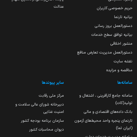
عدالت
حریم خصوصی کاربران
بیانیه تارنما
دستورالعمل بروز رسانی
بیانیه توافق سطح خدمات
منشور اخلاقی
دستورالعمل مدیریت تعارض منافع
نقشه سایت
مناقصه و مزایده
سامانه‌ها
سایر پیوندها
سامانه جامع کارآفرینی ، اشتغال و
مرکز ملی رقابت
تولید(کات)
دبیرخانه شورای عالی سلامت و
بانک داده‌های اقتصادی و مالی
امنیت غذایی
تارنمای پنجره واحد محیط‌های آزمون
سازمان برنامه بودجه کشور
(ایران تما)
دیوان محاسبات کشور
سامانه مدیریت خدمات دولت