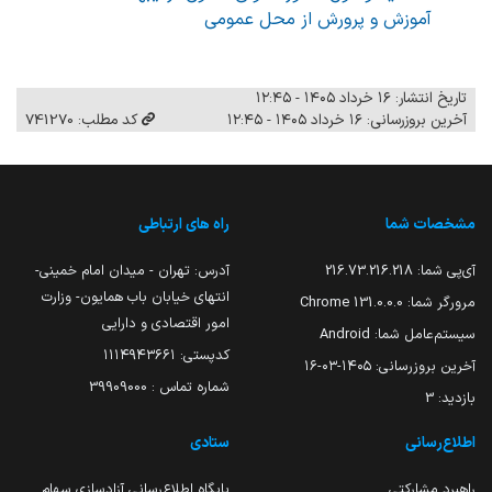
آموزش و پرورش از محل عمومی
تاریخ انتشار: ۱۶ خرداد ۱۴۰۵ - ۱۲:۴۵
آخرین بروزرسانی: ۱۶ خرداد ۱۴۰۵ - ۱۲:۴۵
کد مطلب: 741270
مشخصات شما
راه های ارتباطی
آی‌پی شما:
216.73.216.218
آدرس: تهران - میدان امام خمینی-
انتهای خیابان باب همایون- وزارت
مرورگر شما:
131.0.0.0 Chrome
امور اقتصادی و دارایی
سیستم‌عامل شما:
Android
کدپستی: ۱۱۱۴۹۴۳۶۶۱
آخرین بروزرسانی:
۱۴۰۵-۰۳-۱۶
شماره تماس : 39909000
بازدید:
3
اطلاع‌رسانی
ستادی
راهبرد مشارکتی
پایگاه اطلاع‌رسانی آزادسازی سهام