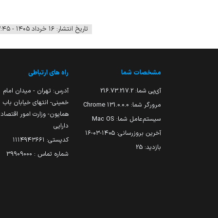
تاریخ انتشار: ۱۶ خرداد ۱۴۰۵ - ۱۲:۴۵
مشخصات شما
راه های ارتباطی
آی‌پی شما:
216.73.217.2
آدرس: تهران - میدان امام
خمینی- انتهای خیابان باب
مرورگر شما:
131.0.0.0 Chrome
همایون- وزارت امور اقتصاد
سیستم‌عامل شما:
Mac OS
دارایی
آخرین بروزرسانی:
۱۴۰۵-۰۳-۱۶
کدپستی: ۱۱۱۴۹۴۳۶۶۱
بازدید:
25
شماره تماس : 39909000