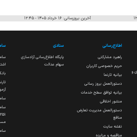
آخرین بروزرسانی: ۱۶ خرداد ۱۴۰۵ - ۱۲:۴۵
اطلاع‌رسانی
ستادی
ساما
راهبرد مشارکتی
پایگاه اطلاع‌رسانی آزادسازی
ساما
سهام عدالت
اشتغ
حریم خصوصی کاربران
ی و
بانک
بیانیه تارنما
تارن
دستورالعمل بروز رسانی
آزمو
بیانیه توافق سطح خدمات
سام
منشور اخلاقی
ساما
دستورالعمل مدیریت تعارض
منافع
مست
نقشه سایت
سام
مناقصه و مزایده