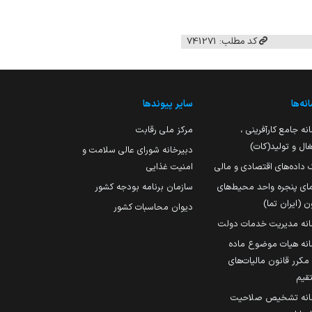
کد مطلب: 741271
نه‌ها
سایر پیوندها
نه جامع کارآفرینی ،
مرکز ملی رقابت
ال و تولید(کات)
دبیرخانه شورای عالی سلامت و
 داده‌های اقتصادی و مالی
امنیت غذایی
مای پنجره واحد محیط‌های
سازمان برنامه بودجه کشور
ن (ایران تما)
دیوان محاسبات کشور
انه مدیریت خدمات دولت
نه هیات موضوع ماده
251 مکرر قانون مالیات‌های
قیم
انه تشخیص صلاحیت