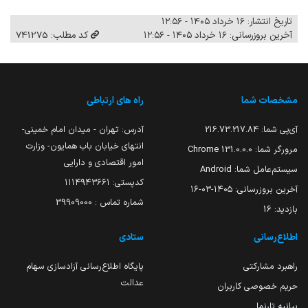
تاریخ انتشار: ۱۶ خرداد ۱۴۰۵ - ۱۲:۵۶
آخرین بروزرسانی: ۱۶ خرداد ۱۴۰۵ - ۱۲:۵۶
کد مطلب: 741275
مشخصات شما
راه های ارتباطی
آی‌پی شما:
216.73.217.84
آدرس: تهران - میدان امام خمینی-
انتهای خیابان باب همایون- وزارت
مرورگر شما:
131.0.0.0 Chrome
امور اقتصادی و دارایی
سیستم‌عامل شما:
Android
کدپستی: ۱۱۱۴۹۴۳۶۶۱
آخرین بروزرسانی:
۱۴۰۵-۰۳-۱۶
شماره تماس : 39909000
بازدید:
16
اطلاع‌رسانی
ستادی
راهبرد مشارکتی
پایگاه اطلاع‌رسانی آزادسازی سهام
عدالت
حریم خصوصی کاربران
بیانیه تارنما