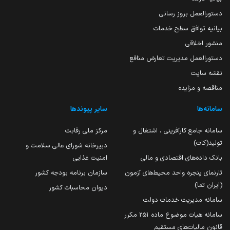
دستورالعمل بروز رسانی
بیانیه توافق سطح خدمات
منشور اخلاقی
دستورالعمل مدیریت تعارض منافع
نقشه سایت
مناقصه و مزایده
سامانه‌ها
سایر پیوندها
سامانه جامع کارآفرینی ، اشتغال و
مرکز ملی رقابت
تولید(کات)
دبیرخانه شورای عالی سلامت و
بانک داده‌های اقتصادی و مالی
امنیت غذایی
تارنمای پنجره واحد محیط‌های آزمون
سازمان برنامه بودجه کشور
(ایران تما)
دیوان محاسبات کشور
سامانه مدیریت خدمات دولت
سامانه هیات موضوع ماده 251 مکرر
قانون مالیات‌های مستقیم