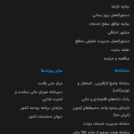
بیانیه تارنما
دستورالعمل بروز رسانی
بیانیه توافق سطح خدمات
منشور اخلاقی
دستورالعمل مدیریت تعارض منافع
نقشه سایت
مناقصه و مزایده
سامانه‌ها
سایر پیوندها
سامانه جامع کارآفرینی ، اشتغال و
مرکز ملی رقابت
تولید(کات)
دبیرخانه شورای عالی سلامت و
بانک داده‌های اقتصادی و مالی
امنیت غذایی
تارنمای پنجره واحد محیط‌های آزمون
سازمان برنامه بودجه کشور
(ایران تما)
دیوان محاسبات کشور
سامانه مدیریت خدمات دولت
سامانه هیات موضوع ماده 251 مکرر