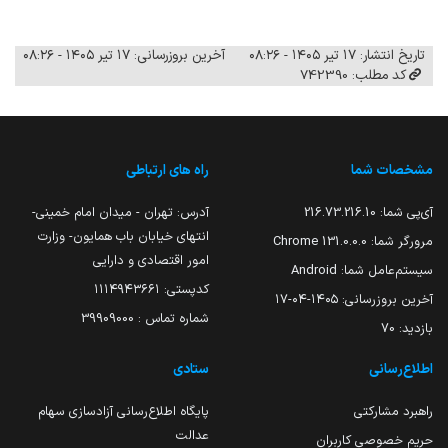
تاریخ انتشار: ۱۷ تیر ۱۴۰۵ - ۰۸:۲۶
آخرین بروزرسانی: ۱۷ تیر ۱۴۰۵ - ۰۸:۲۶
کد مطلب: 742390
مشخصات شما
راه های ارتباطی
آی‌پی شما:
216.73.216.10
آدرس: تهران - میدان امام خمینی-
انتهای خیابان باب همایون- وزارت
مرورگر شما:
131.0.0.0 Chrome
امور اقتصادی و دارایی
سیستم‌عامل شما:
Android
کدپستی: ۱۱۱۴۹۴۳۶۶۱
آخرین بروزرسانی:
۱۴۰۵-۰۴-۱۷
شماره تماس : 39909000
بازدید:
70
اطلاع‌رسانی
ستادی
راهبرد مشارکتی
پایگاه اطلاع‌رسانی آزادسازی سهام
عدالت
حریم خصوصی کاربران