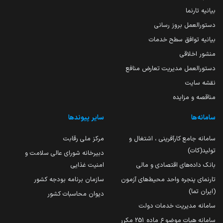
بیانیه تارنما
دستورالعمل بروز رسانی
بیانیه توافق سطح خدمات
منشور اخلاقی
دستورالعمل مدیریت تعارض منافع
نقشه سایت
مناقصه و مزایده
سامانه‌ها
سایر پیوندها
سامانه جامع کارآفرینی ، اشتغال و
مرکز ملی رقابت
تولید(کات)
دبیرخانه شورای عالی سلامت و
بانک داده‌های اقتصادی و مالی
امنیت غذایی
تارنمای پنجره واحد محیط‌های آزمون
سازمان برنامه بودجه کشور
(ایران تما)
دیوان محاسبات کشور
سامانه مدیریت خدمات دولت
سامانه هیات موضوع ماده 251 مکرر