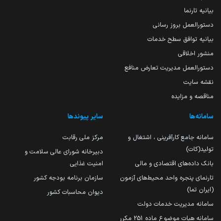
بیانیه تارنما
دستورالعمل بروز رسانی
بیانیه توافق سطح خدمات
منشور اخلاقی
دستورالعمل مدیریت تعارض منافع
نقشه سایت
مناقصه و مزایده
سامانه‌ها
سایر پیوندها
سامانه جامع کارآفرینی ، اشتغال و
مرکز ملی رقابت
تولید(کات)
دبیرخانه شورای عالی سلامت و
بانک داده‌های اقتصادی و مالی
امنیت غذایی
تارنمای پنجره واحد محیط‌های آزمون
سازمان برنامه بودجه کشور
(ایران تما)
دیوان محاسبات کشور
سامانه مدیریت خدمات دولت
سامانه هیات موضوع ماده 251 مکرر