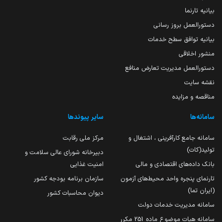
بیانیه تارنما
دستورالعمل بروز رسانی
بیانیه توافق سطح خدمات
منشور اخلاقی
دستورالعمل مدیریت تعارض منافع
نقشه سایت
مناقصه و مزایده
سامانه‌ها
سایر پیوندها
سامانه جامع کارآفرینی ، اشتغال و
مرکز ملی رقابت
تولید(کات)
دبیرخانه شورای عالی سلامت و
بانک داده‌های اقتصادی و مالی
امنیت غذایی
تارنمای پنجره واحد محیط‌های آزمون
سازمان برنامه بودجه کشور
(ایران تما)
دیوان محاسبات کشور
سامانه مدیریت خدمات دولت
سامانه هیات موضوع ماده 251 مکرر