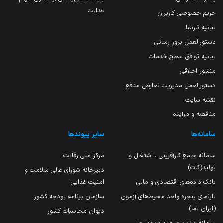
عدالت
حریم خصوصی کاربران
بیانیه تارنما
دستورالعمل بروز رسانی
بیانیه توافق سطح خدمات
منشور اخلاقی
دستورالعمل مدیریت تعارض منافع
نقشه سایت
مناقصه و مزایده
سامانه‌ها
سایر پیوندها
سامانه جامع کارآفرینی ، اشتغال و
مرکز ملی رقابت
تولید(کات)
دبیرخانه شورای عالی سلامت و
بانک داده‌های اقتصادی و مالی
امنیت غذایی
تارنمای پنجره واحد محیط‌های آزمون
سازمان برنامه بودجه کشور
(ایران تما)
دیوان محاسبات کشور
سامانه مدیریت خدمات دولت