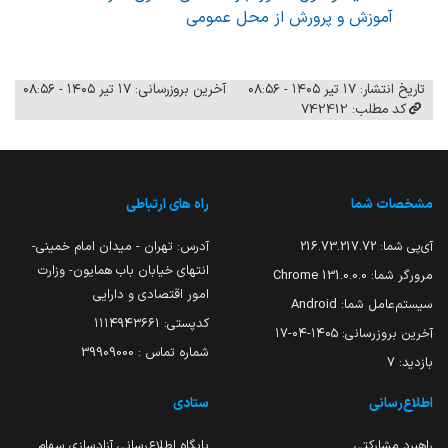
آموزش و پرورش از محل عمومی
تاریخ انتشار: ۱۷ تیر ۱۴۰۵ - ۰۸:۵۶
آخرین بروزرسانی: ۱۷ تیر ۱۴۰۵ - ۰۸:۵۶
کد مطلب: 742412
مشخصات شما
راه های ارتباطی
آی‌پی شما:
216.73.217.72
آدرس: تهران - میدان امام خمینی-
انتهای خیابان باب همایون- وزارت
مرورگر شما:
131.0.0.0 Chrome
امور اقتصادی و دارایی
سیستم‌عامل شما:
Android
کدپستی: ۱۱۱۴۹۴۳۶۶۱
آخرین بروزرسانی:
۱۴۰۵-۰۴-۱۷
شماره تماس : 39909000
بازدید:
7
اطلاع‌رسانی
ستادی
راهبرد مشارکتی
پایگاه اطلاع‌رسانی آزادسازی سهام