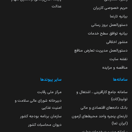
عدالت
حریم خصوصی کاربران
بیانیه تارنما
دستورالعمل بروز رسانی
بیانیه توافق سطح خدمات
منشور اخلاقی
دستورالعمل مدیریت تعارض منافع
نقشه سایت
مناقصه و مزایده
سامانه‌ها
سایر پیوندها
سامانه جامع کارآفرینی ، اشتغال و
مرکز ملی رقابت
تولید(کات)
دبیرخانه شورای عالی سلامت و
بانک داده‌های اقتصادی و مالی
امنیت غذایی
تارنمای پنجره واحد محیط‌های آزمون
سازمان برنامه بودجه کشور
(ایران تما)
دیوان محاسبات کشور
سامانه مدیریت خدمات دولت