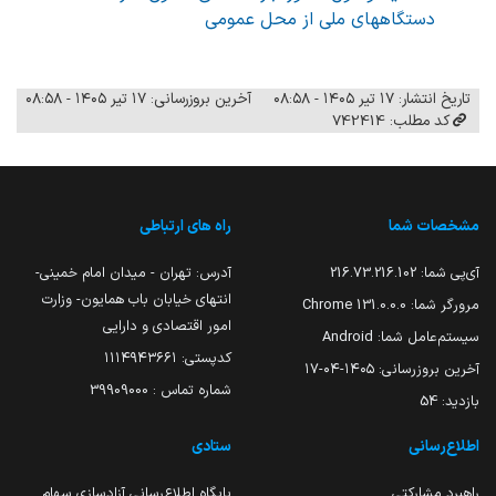
دستگاههای ملی از محل عمومی
تاریخ انتشار: ۱۷ تیر ۱۴۰۵ - ۰۸:۵۸
آخرین بروزرسانی: ۱۷ تیر ۱۴۰۵ - ۰۸:۵۸
کد مطلب: 742414
مشخصات شما
راه های ارتباطی
آی‌پی شما:
216.73.216.102
آدرس: تهران - میدان امام خمینی-
انتهای خیابان باب همایون- وزارت
مرورگر شما:
131.0.0.0 Chrome
امور اقتصادی و دارایی
سیستم‌عامل شما:
Android
کدپستی: ۱۱۱۴۹۴۳۶۶۱
آخرین بروزرسانی:
۱۴۰۵-۰۴-۱۷
شماره تماس : 39909000
بازدید:
54
اطلاع‌رسانی
ستادی
راهبرد مشارکتی
پایگاه اطلاع‌رسانی آزادسازی سهام