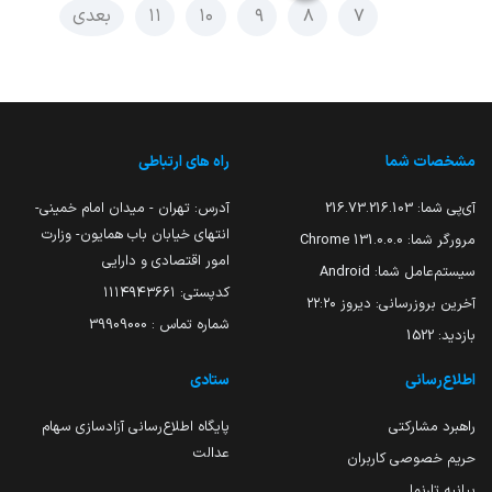
۷
۸
۹
۱۰
۱۱
بعدی
مشخصات شما
راه های ارتباطی
آی‌پی شما:
216.73.216.103
آدرس: تهران - میدان امام خمینی-
انتهای خیابان باب همایون- وزارت
مرورگر شما:
131.0.0.0 Chrome
امور اقتصادی و دارایی
سیستم‌عامل شما:
Android
کدپستی: ۱۱۱۴۹۴۳۶۶۱
آخرین بروزرسانی:
دیروز ۲۲:۲۰
شماره تماس : 39909000
بازدید:
1522
اطلاع‌رسانی
ستادی
راهبرد مشارکتی
پایگاه اطلاع‌رسانی آزادسازی سهام
عدالت
حریم خصوصی کاربران
بیانیه تارنما