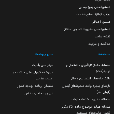
دستورالعمل بروز رسانی
بیانیه توافق سطح خدمات
منشور اخلاقی
دستورالعمل مدیریت تعارض منافع
نقشه سایت
مناقصه و مزایده
سامانه‌ها
سایر پیوندها
سامانه جامع کارآفرینی ، اشتغال و
مرکز ملی رقابت
تولید(کات)
دبیرخانه شورای عالی سلامت و
بانک داده‌های اقتصادی و مالی
امنیت غذایی
تارنمای پنجره واحد محیط‌های آزمون
سازمان برنامه بودجه کشور
(ایران تما)
دیوان محاسبات کشور
سامانه مدیریت خدمات دولت
سامانه هیات موضوع ماده 251 مکرر
قانون مالیات‌های مستقیم