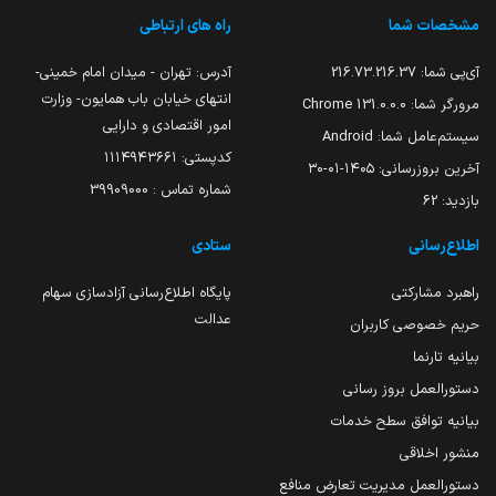
مشخصات شما
راه های ارتباطی
آی‌پی شما:
216.73.216.37
آدرس: تهران - میدان امام خمینی-
انتهای خیابان باب همایون- وزارت
مرورگر شما:
131.0.0.0 Chrome
امور اقتصادی و دارایی
سیستم‌عامل شما:
Android
کدپستی: ۱۱۱۴۹۴۳۶۶۱
آخرین بروزرسانی:
۱۴۰۵-۰۱-۳۰
شماره تماس : 39909000
بازدید:
62
اطلاع‌رسانی
ستادی
راهبرد مشارکتی
پایگاه اطلاع‌رسانی آزادسازی سهام
عدالت
حریم خصوصی کاربران
بیانیه تارنما
دستورالعمل بروز رسانی
بیانیه توافق سطح خدمات
منشور اخلاقی
دستورالعمل مدیریت تعارض منافع