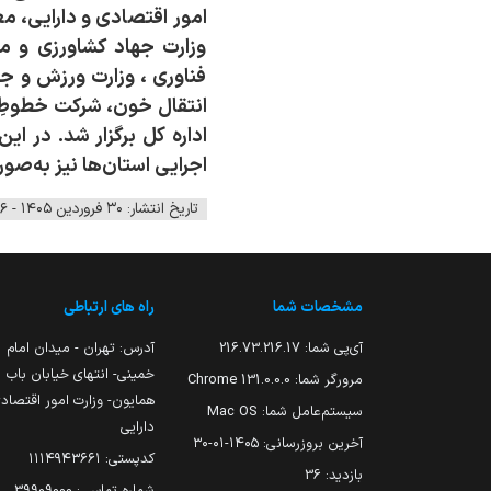
امور اقتصادی و دارایی، مع
وزارت جهاد کشاورزی و م
فناوری ، وزارت ورزش و جو
انتقال خون، شرکت خطوطِ ل
اداره کل برگزار شد. در ا
اجرایی استان‌ها نیز به‌ص
تاریخ انتشار: ۳۰ فروردین ۱۴۰۵ - ۱۲:۲۶
مشخصات شما
راه های ارتباطی
آی‌پی شما:
216.73.216.17
آدرس: تهران - میدان امام
خمینی- انتهای خیابان باب
مرورگر شما:
131.0.0.0 Chrome
همایون- وزارت امور اقتصاد
سیستم‌عامل شما:
Mac OS
دارایی
آخرین بروزرسانی:
۱۴۰۵-۰۱-۳۰
کدپستی: ۱۱۱۴۹۴۳۶۶۱
بازدید:
36
شماره تماس : 39909000