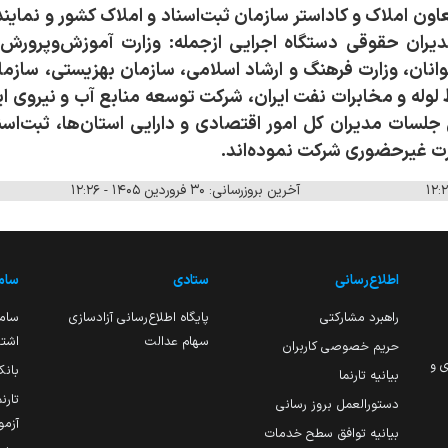
اون املاک و کاداستر سازمان ثبت‌اسناد و املاک کشور و نمایند
دیران حقوقی دستگاه اجرایی ازجمله: وزارت آموزش‌وپرورش،
انان، وزارت فرهنگ و ارشاد اسلامی، سازمان بهزیستی، سازما
وله و مخابرات نفت ایران، شرکت توسعه منابع آب و نیروی ا
ین جلسات مدیران کل امور اقتصادی و دارایی استان‌ها، ثبت‌اسن
ورت غیرحضوری شرکت نموده‌اند.
آخرین بروزرسانی: ۳۰ فروردین ۱۴۰۵ - ۱۲:۲۶
اطلاع‌رسانی
ستادی
ساما
راهبرد مشارکتی
پایگاه اطلاع‌رسانی آزادسازی
ساما
سهام عدالت
اشتغ
حریم خصوصی کاربران
ی و
بانک
بیانیه تارنما
تارن
دستورالعمل بروز رسانی
آزمو
بیانیه توافق سطح خدمات