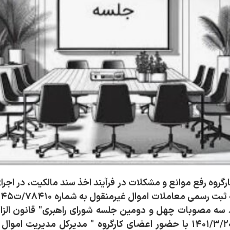
د سه مصوبات چهل و دومین جلسه شورای راهبری" قانون الزا
اموال غیرمنقول " مورخ ۱۴۰۱/۳/۲۰ با حضور اعضای کارگروه " مدیرکل مدی