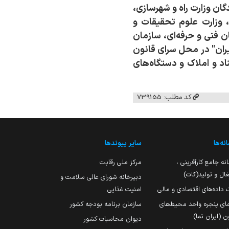
گان وزارت راه و شهرسازی،
 وزارت علوم تحقیقات و
ن فنی و حرفه‌ای، سازمان
یران" در محل سرای قانون
اد و املاک و دستگاه‌های
کد مطلب: 739155
نه‌ها
سایر پیوندها
نه جامع کارآفرینی ،
مرکز ملی رقابت
ال و تولید(کات)
دبیرخانه شورای عالی سلامت و
 داده‌های اقتصادی و مالی
امنیت غذایی
مای پنجره واحد محیط‌های
سازمان برنامه بودجه کشور
ن (ایران تما)
دیوان محاسبات کشور