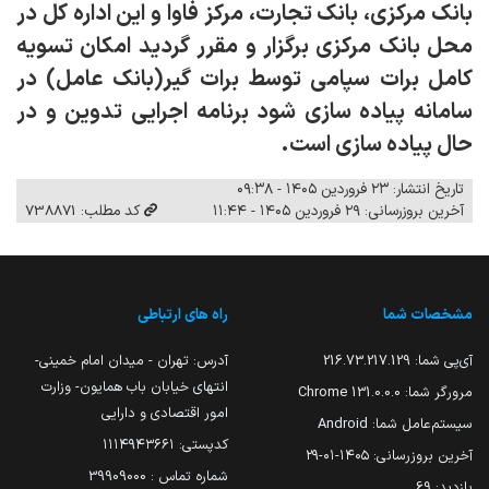
بانک مرکزی، بانک تجارت، مرکز فاوا و این اداره کل در
محل بانک مرکزی برگزار و مقرر گردید امکان تسویه
کامل برات سپامی توسط برات گیر(بانک عامل) در
سامانه پیاده سازی شود برنامه اجرایی تدوین و در
حال پیاده سازی است.
تاریخ انتشار: ۲۳ فروردین ۱۴۰۵ - ۰۹:۳۸
آخرین بروزرسانی: ۲۹ فروردین ۱۴۰۵ - ۱۱:۴۴
کد مطلب: 738871
مشخصات شما
راه های ارتباطی
آی‌پی شما:
216.73.217.129
آدرس: تهران - میدان امام خمینی-
انتهای خیابان باب همایون- وزارت
مرورگر شما:
131.0.0.0 Chrome
امور اقتصادی و دارایی
سیستم‌عامل شما:
Android
کدپستی: ۱۱۱۴۹۴۳۶۶۱
آخرین بروزرسانی:
۱۴۰۵-۰۱-۲۹
شماره تماس : 39909000
بازدید:
69