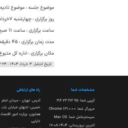
موضوع جلسه : موضوع تادیه م
روز برگزاری : چهارشنبه 7خردادماه 1404
ساعت برگزاری : ساعت 11 صبح
مدت زمان برگزاری : 45 دقیقه
مکان برگزاری : اداره کل متب
تاریخ انتشار: ۴ خرداد ۱۴۰۴ - ۱۲:۲۴
مشخصات شما
راه های ارتباطی
آی‌پی شما:
216.73.216.95
آدرس: تهران - میدان امام
خمینی- انتهای خیابان باب
مرورگر شما:
131.0.0.0 Chrome
همایون- وزارت امور اقتصاد
سیستم‌عامل شما:
Mac OS
دارایی
آخرین بروزرسانی:
۱۴۰۴-۰۸-۱۷