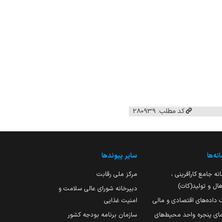
کد مطلب: 280939
نه‌ها
سایر پیوندها
نه جامع کارآفرینی ،
مرکز ملی رقابت
ال و تولید(کات)
دبیرخانه شورای عالی سلامت و
 داده‌های اقتصادی و مالی
امنیت غذایی
مای پنجره واحد محیط‌های
سازمان برنامه بودجه کشور