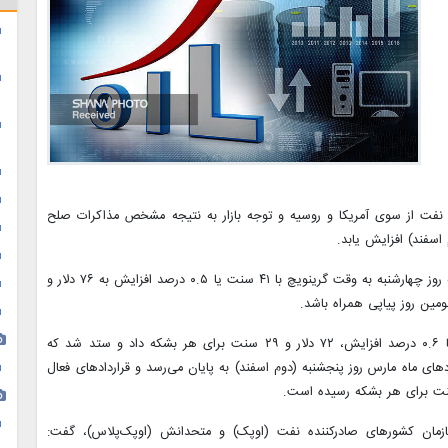
ه نفت از سوی آمریکا و روسیه و توجه بازار به نتیجه مشخص مذاکرات صلح
اسفند) افزایش یابد.
قیمت نفت خام شاخص برنت دریای شمال در ساعت ۷ و ۲۰ دقیقه روز چهارشنبه به وقت گرینویچ با ۴۱ سنت یا ۰.۵ درصد افزایش به ۷۶ دلار و
در همین حال نفت خام دابلیوتی‌آی آمریکا (WTI) با ۴۴ سنت یا ۰.۶ درصد افزایش، ۷۲ دلار و ۲۹ سنت برای هر بشکه داد و ستد شد که
شد داشته است. قراردادهای ماه مارس روز پنجشنبه (دوم اسفند) به پایان می‌رسد و قراردادهای فعال
 سازمان کشورهای صادرکننده نفت (اوپک) و متحدانش (اوپک‌پلاس)، گفت: