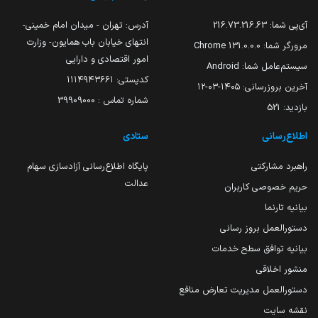
آی‌پی شما:
216.73.216.63
آدرس: تهران - میدان امام خمینی-
انتهای خیابان باب همایون- وزارت
مرورگر شما:
131.0.0.0 Chrome
امور اقتصادی و دارایی
سیستم‌عامل شما:
Android
کدپستی: ۱۱۱۴۹۴۳۶۶۱
آخرین بروزرسانی:
۱۴۰۵-۰۳-۱۲
شماره تماس : 39909000
بازدید:
521
اطلاع‌رسانی
ستادی
راهبرد مشارکتی
پایگاه اطلاع‌رسانی آزادسازی سهام
عدالت
حریم خصوصی کاربران
بیانیه تارنما
دستورالعمل بروز رسانی
بیانیه توافق سطح خدمات
منشور اخلاقی
دستورالعمل مدیریت تعارض منافع
نقشه سایت