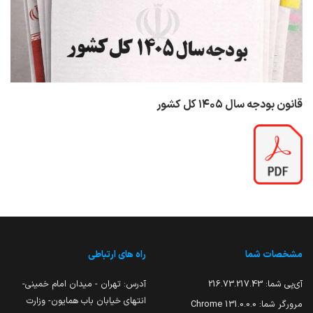
قانون بودجه سال ۱۴۰۵ کل کشور
مشخصات شما
راه های ارتباطی
آی‌پی شما:
216.73.217.43
آدرس: تهران - میدان امام خمینی-
انتهای خیابان باب همایون- وزارت
مرورگر شما:
131.0.0.0 Chrome