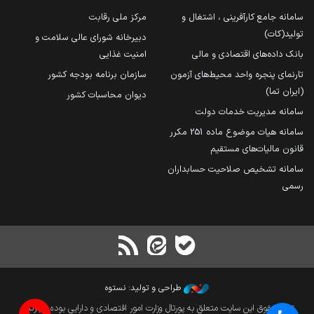
سامانه جامع کارآفرینی ، اشتغال و
مرکز ملی رقابت
تولید(کات)
دبیرخانه شورای عالی سلامت و
بانک داده‌های اقتصادی و مالی
امنیت غذایی
تارنمای پنجره واحد محیط‌های آزمون
سازمان برنامه بودجه کشور
(ایران تما)
دیوان محاسبات کشور
سامانه مدیریت خدمات دولت
سامانه هیات موضوع ماده 251 مکرر
قانون مالیات‌های مستقیم
سامانه تشخیص صلاحیت حسابداران
رسمی
طراحی و تولید: نستوه
تمام حقوق این سایت متعلق به پورتال وزارت امور اقتصادی و دارایی بوده و بازنشر