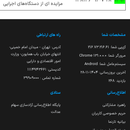
۱۳۸۱۳۶
۹۴-۷-۲۸
۱۳۹۴
مزایده ای از دستگاه‌های اجرایی
مشخصات شما
راه های ارتباطی
آی‌پی شما:
216.73.216.61
آدرس: تهران - میدان امام خمینی-
انتهای خیابان باب همایون- وزارت
مرورگر شما:
131.0.0.0 Chrome
امور اقتصادی و دارایی
سیستم‌عامل شما:
Android
کدپستی: ۱۱۱۴۹۴۳۶۶۱
آخرین بروزرسانی:
۱۴۰۴-۱۱-۲۸
شماره تماس : 39909000
بازدید:
268
اطلاع‌رسانی
ستادی
راهبرد مشارکتی
پایگاه اطلاع‌رسانی آزادسازی سهام
عدالت
حریم خصوصی کاربران
بیانیه تارنما