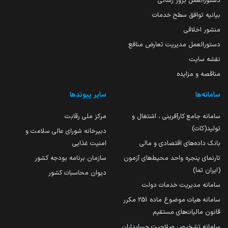
دستورالعمل بروز رسانی
بیانیه توافق سطح خدمات
منشور اخلاقی
دستورالعمل مدیریت تعارض منافع
نقشه سایت
مناقصه و مزایده
سامانه‌ها
سایر پیوندها
سامانه جامع کارآفرینی ، اشتغال و
مرکز ملی رقابت
تولید(کات)
دبیرخانه شورای عالی سلامت و
بانک داده‌های اقتصادی و مالی
امنیت غذایی
تارنمای پنجره واحد محیط‌های آزمون
سازمان برنامه بودجه کشور
(ایران تما)
دیوان محاسبات کشور
سامانه مدیریت خدمات دولت
سامانه هیات موضوع ماده 251 مکرر
قانون مالیات‌های مستقیم
سامانه تشخیص صلاحیت حسابداران