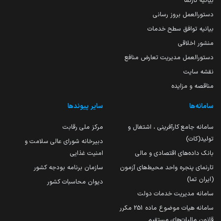
بیانیه تارنما
دستورالعمل بروز رسانی
بیانیه توافق سطح خدمات
منشور اخلاقی
دستورالعمل مدیریت تعارض منافع
نقشه سایت
مناقصه و مزایده
سامانه‌ها
سایر پیوندها
سامانه جامع کارآفرینی ، اشتغال و
مرکز ملی رقابت
تولید(کات)
دبیرخانه شورای عالی سلامت و
بانک داده‌های اقتصادی و مالی
امنیت غذایی
تارنمای پنجره واحد محیط‌های آزمون
سازمان برنامه بودجه کشور
(ایران تما)
دیوان محاسبات کشور
سامانه مدیریت خدمات دولت
سامانه هیات موضوع ماده 251 مکرر
قانون مالیات‌های مستقیم