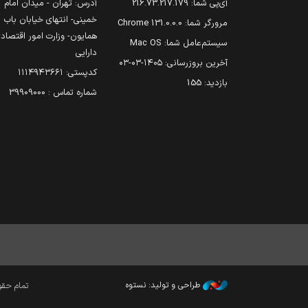
آی‌پی شما:
216.73.217.179
آدرس: تهران - میدان امام
خمینی- انتهای خیابان باب
مرورگر شما:
131.0.0.0 Chrome
همایون- وزارت امور اقتصاد
سیستم‌عامل شما:
Mac OS
دارایی
آخرین بروزرسانی:
۱۴۰۵-۰۳-۰۳
کدپستی: ۱۱۱۴۹۴۳۶۶۱
بازدید:
155
شماره تماس : 39909000
طراحی و تولید: نستوه
تمام حقوق