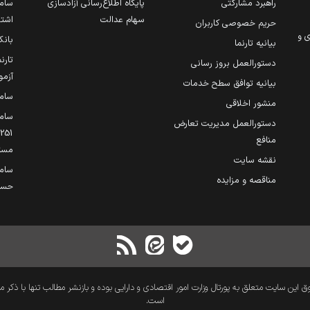
راهبرد مشارکتی
پایگاه اطلاع‌رسانی آزادسازی
ساما
سهام عدالت
اشتغ
حریم خصوصی کاربران
ی و
بانک
بیانیه تارنما
تارن
دستورالعمل بروز رسانی
آزمو
بیانیه توافق سطح خدمات
سام
منشور اخلاقی
ساما
دستورالعمل مدیریت تعارض
منافع
مست
نقشه سایت
سام
مناقصه و مزایده
حساب
 این سایت متعلق به پورتال وزارت امور اقتصادی و دارایی بوده و بازنشر مطالب تنها با ذکر م
است.