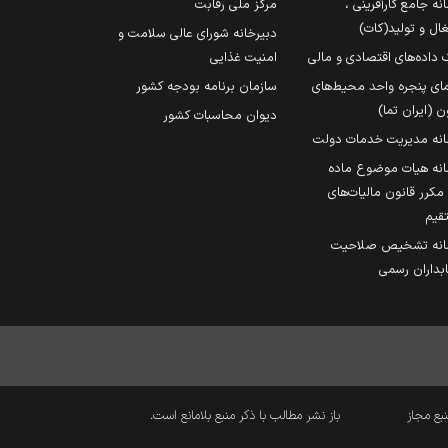
نه جامع کارآفرینی ،
مرکز ملی رقابت
ال و تولید(کات)
دبیرخانه شورای عالی سلامت و
 داده‌های اقتصادی و مالی
امنیت غذایی
مای پنجره واحد محیط‌های
سازمان برنامه بودجه کشور
ن (ایران تما)
دیوان محاسبات کشور
انه مدیریت خدمات دولت
نه هیات موضوع ماده
251 مکرر قانون مالیات‌های
قیم
انه تشخیص صلاحیت
داران رسمی
نبع مجاز
باز نشر مطالب با ذکر منبع بلامانع است.