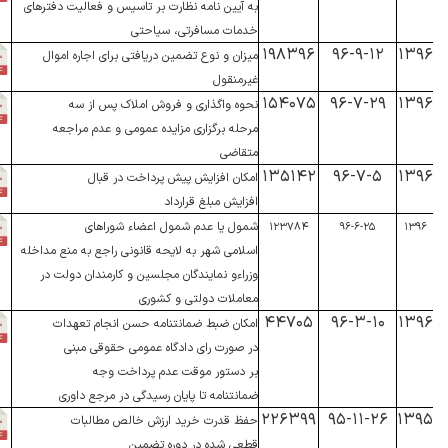
به آیین نامه نظارت بر تاسیس و فعالیت دفترهای
خدمات مسافرتی، سیاحتی
۱۹۸۳۹۶
۹۶-۹-۱۲
۱۳۹۶
میزان و نوع تضمین دریافتی برای اجاره اموال
غیرمنقول
۱۵۴۰۷۵
۹۶-۷-۲۹
۱۳۹۶
نحوه واگذاری و فروش املاک پس از سه
مرحله برگزاری مزایده عمومی و عدم مراجعه
متقاضی
۱۳۵۱۴۲
۹۶-۷-۵
۱۳۹۶
امکان افزایش پیش پرداخت در قبال
افزایش مبلغ قرارداد
شمول یا عدم شمول اعضاء شوراهای
۱۲۳۷۸۴
۹۶-۶-۲۵
۱۳۹۶
اسلامی شهر به لایحه قانونی راجع به منع مداخله
وزراءو نمایندگان مجلسین و کارمندان دولت در
معاملات دولتی و کشوری
۴۴۷۰۵
۹۶-۳-۱۰
۱۳۹۶
امکان ضبط ضمانتنامه حسن انجام تعهدات
در صورت رای دادگاه عمومی حقوقی مبنی
بر دستور موقت عدم پرداخت وجه
ضمانتنامه تا پایان رسیدگی در مرجع داوری
۲۲۶۳۹۹
۹۵-۱۱-۲۶
۱۳۹۵
حفظ قدرت خرید ارزش خالص مطالبات
قطعی شده در دوره تضمین