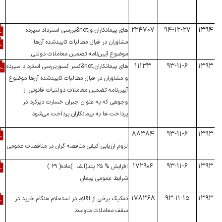
۲۲۴۷۰۷
۹۴-۱۲-۲۷
۱۳۹۴
بررسی استرداد سپرده&not;های پیمانکاران و
مشاوران در قبال مطالبات تاییدشده آن‌ها
موضوع آیین‌نامه تضمین معاملات دولتی
۱۱۱۳۳
۹۳-۱۱-۶
۱۳۹۳
کسر کسوربررسی استرداد سپرده&not;های پیمانکاران
و مشاوران در قبال مطالبات تاییدشده آن‌ها موضوع
آیین‌نامه تضمین معاملات دولتیات قانونی از
وجوهی که به عنوان جبران خسارت دیرکرد در
پرداخت ها به پیمانکاران پرداخت می‌شود
۸۸۳۸۴
۹۳-۱۱-۶
۱۳۹۳
لزوم
ارزیابی
کیفی
مناقصه
گران
در
مناقصات
عمومی
۱۷۲۹۰۶
۹۳-۱۱-۶
۱۳۹۳
افزایش
۲۵ %
بند(الف
(
ماده
( ۲۹ )
شرایط
عمومی
پیمان
۱۷۸۳۶۸
۹۳-۱۱-۱۵
۱۳۹۳
تفکیک برخی از اقلام در استعلام هنگام خرید در
سقف معاملات متوسط