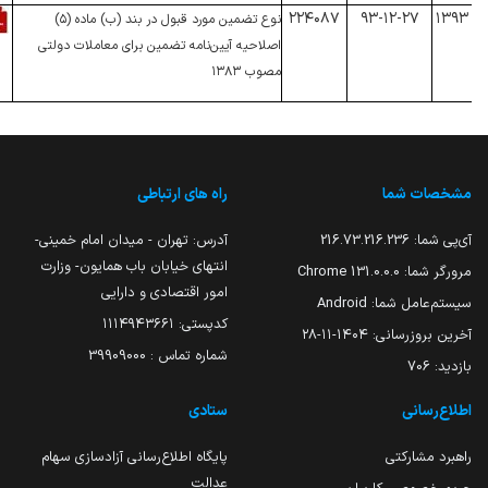
۲۲۴۰۸۷
۹۳-۱۲-۲۷
۱۳۹۳
نوع تضمین مورد قبول در بند (ب) ماده (۵)
اصلاحیه آیین‌نامه تضمین برای معاملات دولتی
مصوب ۱۳۸۳
مشخصات شما
راه های ارتباطی
آی‌پی شما:
216.73.216.236
آدرس: تهران - میدان امام خمینی-
انتهای خیابان باب همایون- وزارت
مرورگر شما:
131.0.0.0 Chrome
امور اقتصادی و دارایی
سیستم‌عامل شما:
Android
کدپستی: ۱۱۱۴۹۴۳۶۶۱
آخرین بروزرسانی:
۱۴۰۴-۱۱-۲۸
شماره تماس : 39909000
بازدید:
706
اطلاع‌رسانی
ستادی
راهبرد مشارکتی
پایگاه اطلاع‌رسانی آزادسازی سهام
عدالت