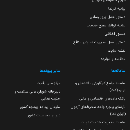
حریم خصوصی کاربران
بیانیه تارنما
دستورالعمل بروز رسانی
بیانیه توافق سطح خدمات
منشور اخلاقی
دستورالعمل مدیریت تعارض منافع
نقشه سایت
مناقصه و مزایده
سامانه‌ها
سایر پیوندها
سامانه جامع کارآفرینی ، اشتغال و
مرکز ملی رقابت
تولید(کات)
دبیرخانه شورای عالی سلامت و
بانک داده‌های اقتصادی و مالی
امنیت غذایی
تارنمای پنجره واحد محیط‌های آزمون
سازمان برنامه بودجه کشور
(ایران تما)
دیوان محاسبات کشور
سامانه مدیریت خدمات دولت