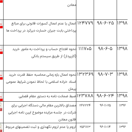
معادن
۱۲۴۷۷۹
۹۸-۶-۲۵
۱۳۹۸
اعمال یا عدم اعمال کسورات قانونی برای مبالغ
پرداختی بابت جبران خسارت دیرکرد در پرداخت ها
۱۱۱۷۰۵
۹۸-۶-۵
۱۳۹۸
نحوه افتتاح حساب و پرداخت به مامور خرید
(کارپرداز) از طریق سیستم بانکی
۱۳۲۳۶۹
۹۸-۷-۳
۱۳۹۸
نحوه اعمال بازه زمانی محاسبه حفظ قدرت خرید
اسناد خزانه اسلامی با لحاظ نمودن شرایط عمومی
پیمان
۱۲۳۷۸۸
۹۸-۶-۲۴
۱۳۹۸
ضبط ضمانت نامه به دستور مقام قضایی
مصداق بالاترین مقام مالی دستگاه اجرایی برای
۲۶۷۲۲۴
۹۶-۱۱-۲۵
۱۳۹۶
شرکت در جلسه مزایده موضوع ایین نامه اجرایی
قانون معادن
لزوم یا عدم لزوم نگهداری و ثبت تضمینهای مربوط
۲۵۶۱۷۳
۹۶-۱۱-۱۴
۱۳۹۶