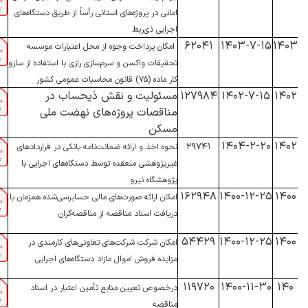
امانی در پروژه‌های استانی رأساً از طریق دستگاه‌های
اجرایی ذی‌ربط
۶۲۰۴۱
۱۴۰۳-۷-۱۵
۱۴۰۳
امکان پرداخت وجوه از محل اعتبارات موسسه
تحقیقات واکسن و سرم‌سازی رازی با استفاده از سازو
کار ماده (۷۵) قانون محاسبات عمومی کشور
۱۴۰۲
۱۴۰۲-۷-۱۵
۱۲۷۹۸۴
مسئولیت و نقش ذیحساب در
مناقصات پروژه‌های نهضت ملی
مسکن
۱۴۰۴-۲-۲۰
۱۴۰۲
۲۹۷۴۱
نحوه اخذ و ارائه ضمانت‌نامه بانکی در قراردادهای
غیرپژوهشی منعقده توسط دستگاه‌های اجرایی با
پژوهشگاه نیرو
۱۶۲۹۴۸
۱۴۰۰-۱۲-۲۵
۱۴۰۰
امکان ارائه صورت‌های مالی حسابرسی‌شده همزمان با
دریافت اسناد مناقصه از مناقصه‌گران
۵۴۴۲۹
۱۴۰۰-۱۲-۲۵
۱۴۰۰
امکان شرکت شرکت‌های تعاونی‌های کارمندی در
مزایده فروش اموال مازاد دستگاه‌های اجرایی
۱۱۹۷۲۰
۱۴۰۰-۱۱-۳۰
۱۴۰
درخصوص تعیین منابع تأمین اعتبار در اسناد
مناقصه