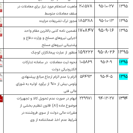
۲۰۱۵۷۸
۹۵-۱۰-۲۷
۱۳۹۵
ماهیت استعلام مورد نیاز برای معاملات در
سقف معاملات متوسط
۱۸۵۳۸۸
۹۵-۱۰-۱۳
۱۳۹۵
مجوز ترک تشریفات مزایده
۱۷۰۸۴۷
۹۵-۹-۱۶
۱۳۹۵
تضمین نامه کتبی بالاترین مقام واحد
اجرایی نیروهای مسلح و وزارت دفاع و
پشتیبانی نیروهای مسلح
۱۵۹۲۲۲
۹۵-۸-۲۶
۱۳۹۵
منظور از عبارت پیمانکاران کوچک
۱۰۵۸۶۹
۹۵-۶-۹
۱۳۹۵
نحوه ثبت معاملات در سامانه تدارکات
الکترونیکی دولت
۵۶۴۹۳
۹۵-۴-۵
۱۳۹۵
الزام یا عدم الزام ارجاع مبالغ پیشنهادی
پلوس بیش از ۱۰% از برآورد اولیه به شورای
عالی فنی
۲۲۹۹۷۱
۹۴-۱۲-۲۷
۱۳۹۴
ابهام در صورت عدم تحویل کالا و تجهیزات
موضوع ماده (۸۱) قانون تنظیم بخشی از
مقررات مالی دولت از سوی فروشنده در
شرایط عدم اخذ ضمانتنامه از وی