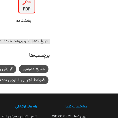
بخشنامه فر
تاریخ انتشار: ۶ اردیبهشت ۱۴۰۵ - ۰۸:۵۲
برچسب‌ها
منابع عمومی
گزارش 
ضوابط اجرایی قانوون بودجه سال 405
مشخصات شما
راه های ارتباطی
آی‌پی شما:
216.73.216.36
آدرس: تهران - میدان امام