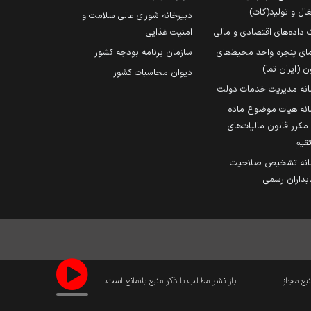
ال و تولید(کات)
دبیرخانه شورای عالی سلامت و
 داده‌های اقتصادی و مالی
امنیت غذایی
مای پنجره واحد محیط‌های
سازمان برنامه بودجه کشور
ن (ایران تما)
دیوان محاسبات کشور
انه مدیریت خدمات دولت
نه هیات موضوع ماده
251 مکرر قانون مالیات‌های
قیم
انه تشخیص صلاحیت
داران رسمی
نبع مجاز
باز نشر مطالب با ذکر منبع بلامانع است.