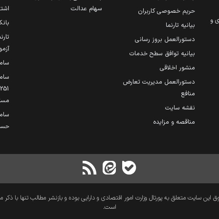
سهام عدالت
اشتغ
حریم خصوصی کاربران
ی و
بانک
بیانیه تارنما
تارن
دستورالعمل بروز رسانی
آزمو
بیانیه توافق سطح خدمات
سام
منشور اخلاقی
ساما
دستورالعمل مدیریت تعارض
منافع
مست
نقشه سایت
سام
مناقصه و مزایده
حساب
 این سایت متعلق به پورتال وزارت امور اقتصادی و دارایی بوده و بازنشر مطالب تنها با ذکر م
است.