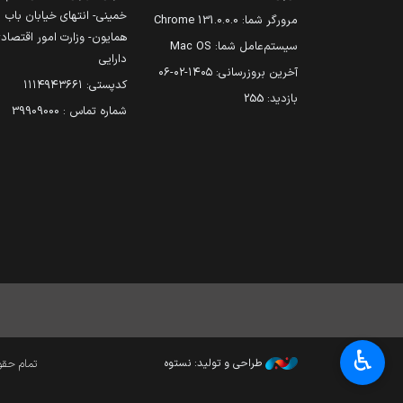
خمینی- انتهای خیابان باب
مرورگر شما:
131.0.0.0 Chrome
همایون- وزارت امور اقتصاد
سیستم‌عامل شما:
Mac OS
دارایی
آخرین بروزرسانی:
۱۴۰۵-۰۲-۰۶
کدپستی: ۱۱۱۴۹۴۳۶۶۱
بازدید:
255
شماره تماس : 39909000
♿︎
طراحی و تولید: نستوه
تمام حقوق