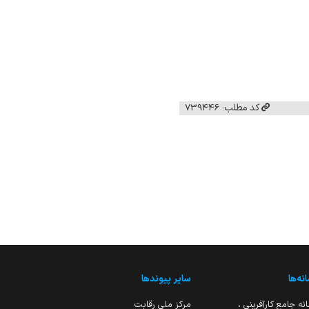
کد مطلب: 739446
نه‌ها
سایر پیوندها
نه جامع کارآفرینی ،
مرکز ملی رقابت