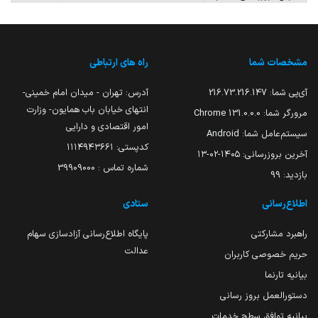
مشخصات شما
راه های ارتباطی
آی‌پی شما:
216.73.216.147
آدرس: تهران - میدان امام خمینی-
انتهای خیابان باب همایون- وزارت
مرورگر شما:
131.0.0.0 Chrome
امور اقتصادی و دارایی
سیستم‌عامل شما:
Android
کدپستی: ۱۱۱۴۹۴۳۶۶۱
آخرین بروزرسانی:
۱۴۰۵-۰۲-۱۳
شماره تماس : 39909000
بازدید:
99
اطلاع‌رسانی
ستادی
راهبرد مشارکتی
پایگاه اطلاع‌رسانی آزادسازی سهام
عدالت
حریم خصوصی کاربران
بیانیه تارنما
دستورالعمل بروز رسانی
بیانیه توافق سطح خدمات