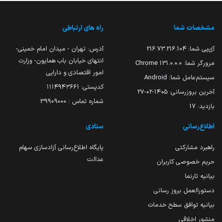
مشخصات شما
راه های ارتباطی
آی‌پی شما:
216.73.216.104
آدرس: تهران - میدان امام خمینی-
انتهای خیابان باب همایون- وزارت
مرورگر شما:
131.0.0.0 Chrome
امور اقتصادی و دارایی
سیستم‌عامل شما:
Android
کدپستی: ۱۱۱۴۹۴۳۶۶۱
آخرین بروزرسانی:
۱۴۰۵-۰۲-۲۷
شماره تماس : 39909000
بازدید:
17
اطلاع‌رسانی
ستادی
راهبرد مشارکتی
پایگاه اطلاع‌رسانی آزادسازی سهام
عدالت
حریم خصوصی کاربران
بیانیه تارنما
دستورالعمل بروز رسانی
بیانیه توافق سطح خدمات
منشور اخلاقی