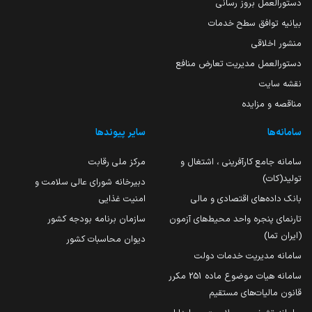
دستورالعمل بروز رسانی
بیانیه توافق سطح خدمات
منشور اخلاقی
دستورالعمل مدیریت تعارض منافع
نقشه سایت
مناقصه و مزایده
سامانه‌ها
سایر پیوندها
سامانه جامع کارآفرینی ، اشتغال و
مرکز ملی رقابت
تولید(کات)
دبیرخانه شورای عالی سلامت و
بانک داده‌های اقتصادی و مالی
امنیت غذایی
تارنمای پنجره واحد محیط‌های آزمون
سازمان برنامه بودجه کشور
(ایران تما)
دیوان محاسبات کشور
سامانه مدیریت خدمات دولت
سامانه هیات موضوع ماده 251 مکرر
قانون مالیات‌های مستقیم