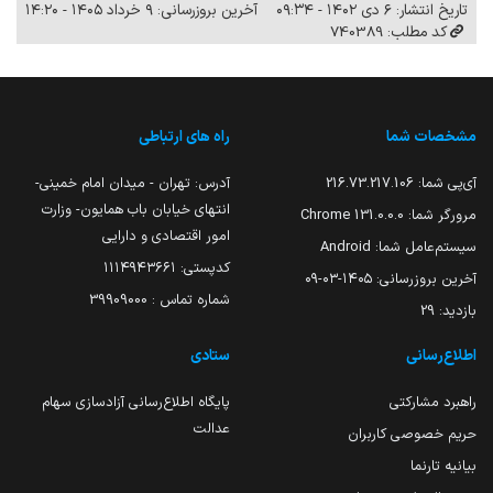
تاریخ انتشار: ۶ دی ۱۴۰۲ - ۰۹:۳۴
آخرین بروزرسانی: ۹ خرداد ۱۴۰۵ - ۱۴:۲۰
کد مطلب: 740389
مشخصات شما
راه های ارتباطی
آی‌پی شما:
216.73.217.106
آدرس: تهران - میدان امام خمینی-
انتهای خیابان باب همایون- وزارت
مرورگر شما:
131.0.0.0 Chrome
امور اقتصادی و دارایی
سیستم‌عامل شما:
Android
کدپستی: ۱۱۱۴۹۴۳۶۶۱
آخرین بروزرسانی:
۱۴۰۵-۰۳-۰۹
شماره تماس : 39909000
بازدید:
29
اطلاع‌رسانی
ستادی
راهبرد مشارکتی
پایگاه اطلاع‌رسانی آزادسازی سهام
عدالت
حریم خصوصی کاربران
بیانیه تارنما