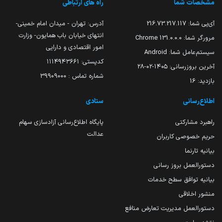
مشخصات شما
راه های ارتباطی
آی‌پی شما:
216.73.217.117
آدرس: تهران - میدان امام خمینی-
انتهای خیابان باب همایون- وزارت
مرورگر شما:
131.0.0.0 Chrome
امور اقتصادی و دارایی
سیستم‌عامل شما:
Android
کدپستی: ۱۱۱۴۹۴۳۶۶۱
آخرین بروزرسانی:
۱۴۰۵-۰۲-۲۸
شماره تماس : 39909000
بازدید:
16
اطلاع‌رسانی
ستادی
راهبرد مشارکتی
پایگاه اطلاع‌رسانی آزادسازی سهام
عدالت
حریم خصوصی کاربران
بیانیه تارنما
دستورالعمل بروز رسانی
بیانیه توافق سطح خدمات
منشور اخلاقی
دستورالعمل مدیریت تعارض منافع