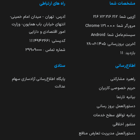
مشخصات شما
راه های ارتباطی
آی‌پی شما:
216.73.216.212
آدرس: تهران - میدان امام خمینی-
انتهای خیابان باب همایون- وزارت
مرورگر شما:
131.0.0.0 Chrome
امور اقتصادی و دارایی
سیستم‌عامل شما:
Android
کدپستی: ۱۱۱۴۹۴۳۶۶۱
آخرین بروزرسانی:
۱۴۰۵-۰۲-۲۸
شماره تماس : 39909000
بازدید:
11
اطلاع‌رسانی
ستادی
راهبرد مشارکتی
پایگاه اطلاع‌رسانی آزادسازی سهام
عدالت
حریم خصوصی کاربران
بیانیه تارنما
دستورالعمل بروز رسانی
بیانیه توافق سطح خدمات
منشور اخلاقی
دستورالعمل مدیریت تعارض منافع