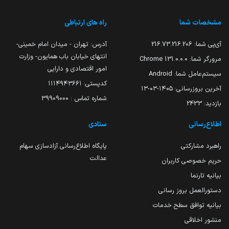
مشخصات شما
راه های ارتباطی
آی‌پی شما:
216.73.216.206
آدرس: تهران - میدان امام خمینی-
انتهای خیابان باب همایون- وزارت
مرورگر شما:
131.0.0.0 Chrome
امور اقتصادی و دارایی
سیستم‌عامل شما:
Android
کدپستی: ۱۱۱۴۹۴۳۶۶۱
آخرین بروزرسانی:
۱۴۰۵-۰۳-۱۳
شماره تماس : 39909000
بازدید:
2433
اطلاع‌رسانی
ستادی
راهبرد مشارکتی
پایگاه اطلاع‌رسانی آزادسازی سهام
عدالت
حریم خصوصی کاربران
بیانیه تارنما
دستورالعمل بروز رسانی
بیانیه توافق سطح خدمات
منشور اخلاقی