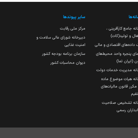
نه‌ها
سایر پیوندها
نه جامع کارآفرینی ،
مرکز ملی رقابت
ال و تولید(کات)
دبیرخانه شورای عالی سلامت و
 داده‌های اقتصادی و مالی
امنیت غذایی
مای پنجره واحد محیط‌های
سازمان برنامه بودجه کشور
ن (ایران تما)
دیوان محاسبات کشور
انه مدیریت خدمات دولت
نه هیات موضوع ماده
251 مکرر قانون مالیات‌های
قیم
انه تشخیص صلاحیت
داران رسمی