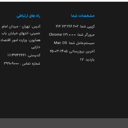
مشخصات شما
راه های ارتباطی
آی‌پی شما:
216.73.216.202
آدرس: تهران - میدان امام
خمینی- انتهای خیابان باب
مرورگر شما:
131.0.0.0 Chrome
همایون- وزارت امور اقتصاد
سیستم‌عامل شما:
Mac OS
دارایی
آخرین بروزرسانی:
۱۴۰۵-۰۳-۲۵
کدپستی: ۱۱۱۴۹۴۳۶۶۱
بازدید:
17
شماره تماس : 39909000