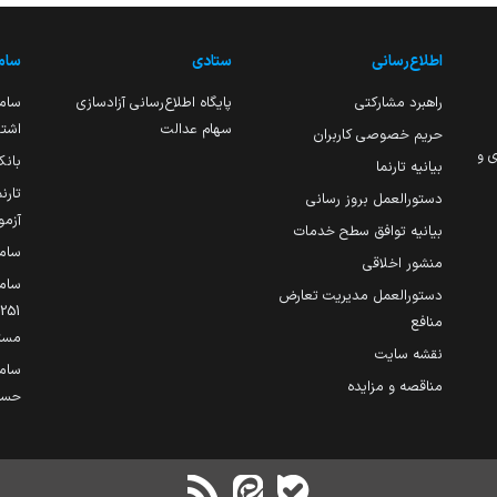
اطلاع‌رسانی
ستادی
ساما
راهبرد مشارکتی
پایگاه اطلاع‌رسانی آزادسازی
ساما
سهام عدالت
اشتغ
حریم خصوصی کاربران
ی و
بانک
بیانیه تارنما
تارن
دستورالعمل بروز رسانی
آزمو
بیانیه توافق سطح خدمات
سام
منشور اخلاقی
ساما
دستورالعمل مدیریت تعارض
منافع
مست
نقشه سایت
سام
مناقصه و مزایده
حساب