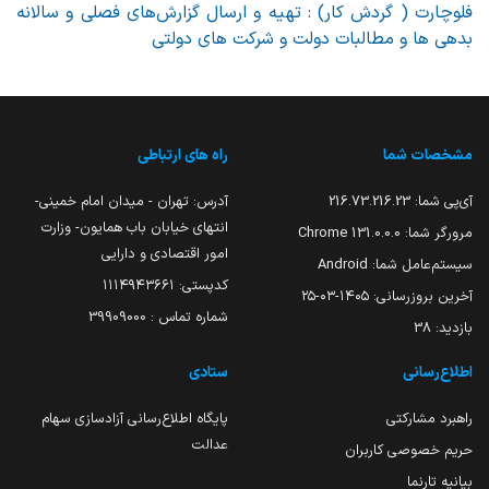
فلوچارت ( گردش کار) : تهیه و ارسال گزارش‌های فصلی و سالانه
بدهی ها و مطالبات دولت و شرکت های دولتی
مشخصات شما
راه های ارتباطی
آی‌پی شما:
216.73.216.23
آدرس: تهران - میدان امام خمینی-
انتهای خیابان باب همایون- وزارت
مرورگر شما:
131.0.0.0 Chrome
امور اقتصادی و دارایی
سیستم‌عامل شما:
Android
کدپستی: ۱۱۱۴۹۴۳۶۶۱
آخرین بروزرسانی:
۱۴۰۵-۰۳-۲۵
شماره تماس : 39909000
بازدید:
38
اطلاع‌رسانی
ستادی
راهبرد مشارکتی
پایگاه اطلاع‌رسانی آزادسازی سهام
عدالت
حریم خصوصی کاربران
بیانیه تارنما