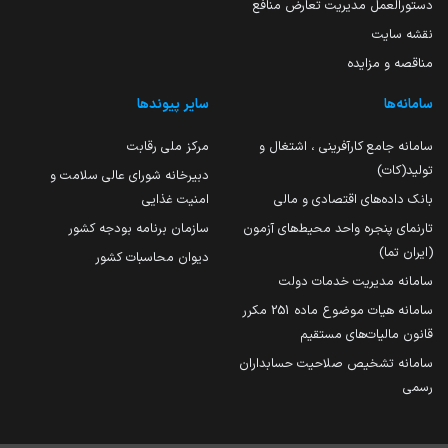
دستورالعمل مدیریت تعارض منافع
نقشه سایت
مناقصه و مزایده
سامانه‌ها
سایر پیوندها
سامانه جامع کارآفرینی ، اشتغال و
مرکز ملی رقابت
تولید(کات)
دبیرخانه شورای عالی سلامت و
بانک داده‌های اقتصادی و مالی
امنیت غذایی
تارنمای پنجره واحد محیط‌های آزمون
سازمان برنامه بودجه کشور
(ایران تما)
دیوان محاسبات کشور
سامانه مدیریت خدمات دولت
سامانه هیات موضوع ماده 251 مکرر
قانون مالیات‌های مستقیم
سامانه تشخیص صلاحیت حسابداران
رسمی