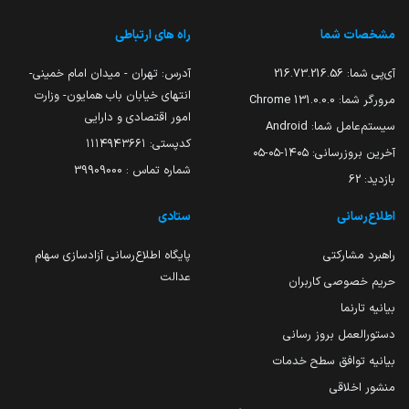
مشخصات شما
راه های ارتباطی
آی‌پی شما:
216.73.216.56
آدرس: تهران - میدان امام خمینی-
انتهای خیابان باب همایون- وزارت
مرورگر شما:
131.0.0.0 Chrome
امور اقتصادی و دارایی
سیستم‌عامل شما:
Android
کدپستی: ۱۱۱۴۹۴۳۶۶۱
آخرین بروزرسانی:
۱۴۰۵-۰۵-۰۵
شماره تماس : 39909000
بازدید:
62
اطلاع‌رسانی
ستادی
راهبرد مشارکتی
پایگاه اطلاع‌رسانی آزادسازی سهام
عدالت
حریم خصوصی کاربران
بیانیه تارنما
دستورالعمل بروز رسانی
بیانیه توافق سطح خدمات
منشور اخلاقی