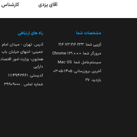
آقای یزدی
کارشناس
مشخصات شما
راه های ارتباطی
آی‌پی شما:
216.73.216.233
آدرس: تهران - میدان امام
خمینی- انتهای خیابان باب
مرورگر شما:
131.0.0.0 Chrome
همایون- وزارت امور اقتصاد
سیستم‌عامل شما:
Mac OS
دارایی
آخرین بروزرسانی:
۱۴۰۵-۰۵-۰۳
کدپستی: ۱۱۱۴۹۴۳۶۶۱
بازدید:
27
شماره تماس : 39909000