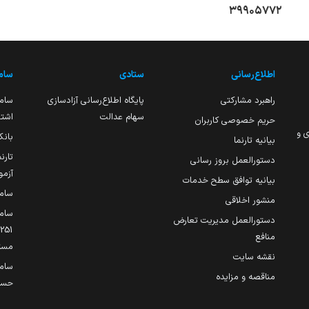
۳۹۹۰۵۷۷۲
اطلاع‌رسانی
ستادی
ساما
راهبرد مشارکتی
پایگاه اطلاع‌رسانی آزادسازی
ساما
سهام عدالت
اشتغ
حریم خصوصی کاربران
ی و
بانک
بیانیه تارنما
تارن
دستورالعمل بروز رسانی
آزمو
بیانیه توافق سطح خدمات
سام
منشور اخلاقی
ساما
دستورالعمل مدیریت تعارض
منافع
مست
نقشه سایت
سام
مناقصه و مزایده
حساب