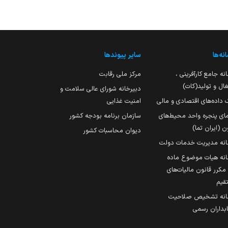
نه‌ها
سایر پیوندها
نه جامع کارآفرینی ،
مرکز ملی رقابت
ال و تولید(کات)
دبیرخانه شورای عالی سلامت و
 داده‌های اقتصادی و مالی
امنیت غذایی
مای پنجره واحد محیط‌های
سازمان برنامه بودجه کشور
ن (ایران تما)
دیوان محاسبات کشور
انه مدیریت خدمات دولت
نه هیات موضوع ماده
251 مکرر قانون مالیات‌های
قیم
انه تشخیص صلاحیت
داران رسمی