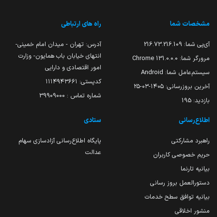
مشخصات شما
راه های ارتباطی
آی‌پی شما:
216.73.216.109
آدرس: تهران - میدان امام خمینی-
انتهای خیابان باب همایون- وزارت
مرورگر شما:
131.0.0.0 Chrome
امور اقتصادی و دارایی
سیستم‌عامل شما:
Android
کدپستی: ۱۱۱۴۹۴۳۶۶۱
آخرین بروزرسانی:
۱۴۰۵-۰۳-۲۵
شماره تماس : 39909000
بازدید:
195
اطلاع‌رسانی
ستادی
راهبرد مشارکتی
پایگاه اطلاع‌رسانی آزادسازی سهام
عدالت
حریم خصوصی کاربران
بیانیه تارنما
دستورالعمل بروز رسانی
بیانیه توافق سطح خدمات
منشور اخلاقی