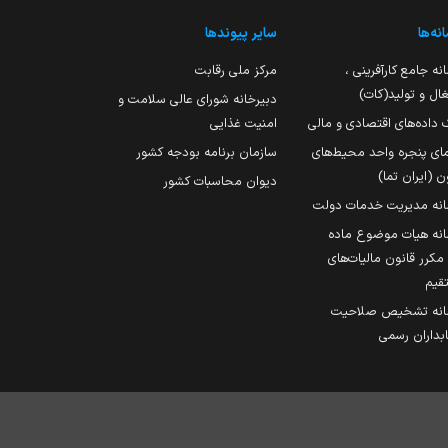
نه‌ها
سایر پیوندها
نه جامع کارآفرینی ،
مرکز ملی رقابت
ال و تولید(کات)
دبیرخانه شورای عالی سلامت و
 داده‌های اقتصادی و مالی
امنیت غذایی
مای پنجره واحد محیط‌های
سازمان برنامه بودجه کشور
ن (ایران تما)
دیوان محاسبات کشور
انه مدیریت خدمات دولت
نه هیات موضوع ماده
251 مکرر قانون مالیات‌های
قیم
انه تشخیص صلاحیت
داران رسمی