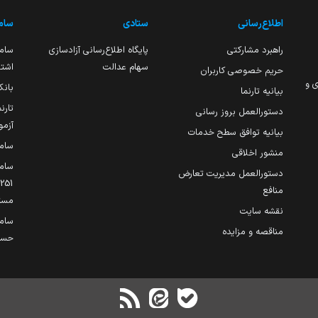
اطلاع‌رسانی
ستادی
ساما
راهبرد مشارکتی
پایگاه اطلاع‌رسانی آزادسازی
ساما
سهام عدالت
اشتغ
حریم خصوصی کاربران
ی و
بانک
بیانیه تارنما
تارن
دستورالعمل بروز رسانی
آزمو
بیانیه توافق سطح خدمات
سام
منشور اخلاقی
ساما
دستورالعمل مدیریت تعارض
منافع
مست
نقشه سایت
سام
مناقصه و مزایده
حساب