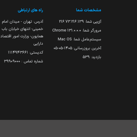
مشخصات شما
راه های ارتباطی
آی‌پی شما:
216.73.216.139
آدرس: تهران - میدان امام
خمینی- انتهای خیابان باب
مرورگر شما:
131.0.0.0 Chrome
همایون- وزارت امور اقتصاد
سیستم‌عامل شما:
Mac OS
دارایی
آخرین بروزرسانی:
۱۴۰۵-۰۵-۰۵
کدپستی: ۱۱۱۴۹۴۳۶۶۱
بازدید:
539
شماره تماس : 39909000