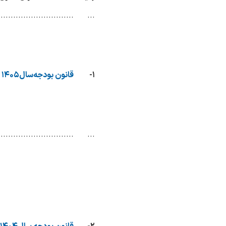
..............................
...
۱-
قانون بودجه‌سال۱۴۰۵ کل‌کشور
..............................
...