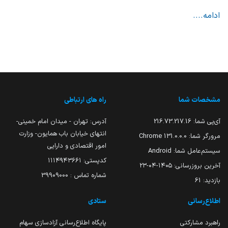
ادامه....
مشخصات شما
راه های ارتباطی
آی‌پی شما:
216.73.217.16
آدرس: تهران - میدان امام خمینی-
انتهای خیابان باب همایون- وزارت
مرورگر شما:
131.0.0.0 Chrome
امور اقتصادی و دارایی
سیستم‌عامل شما:
Android
کدپستی: ۱۱۱۴۹۴۳۶۶۱
آخرین بروزرسانی:
۱۴۰۵-۰۴-۲۳
شماره تماس : 39909000
بازدید:
61
اطلاع‌رسانی
ستادی
راهبرد مشارکتی
پایگاه اطلاع‌رسانی آزادسازی سهام