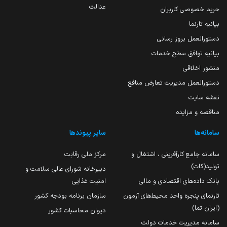
عدالت
حریم خصوصی کاربران
بیانیه تارنما
دستورالعمل بروز رسانی
بیانیه توافق سطح خدمات
منشور اخلاقی
دستورالعمل مدیریت تعارض منافع
نقشه سایت
مناقصه و مزایده
سامانه‌ها
سایر پیوندها
سامانه جامع کارآفرینی ، اشتغال و
مرکز ملی رقابت
تولید(کات)
دبیرخانه شورای عالی سلامت و
بانک داده‌های اقتصادی و مالی
امنیت غذایی
تارنمای پنجره واحد محیط‌های آزمون
سازمان برنامه بودجه کشور
(ایران تما)
دیوان محاسبات کشور
سامانه مدیریت خدمات دولت