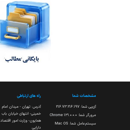
مشخصات شما
راه های ارتباطی
آی‌پی شما:
216.73.216.197
آدرس: تهران - میدان امام
خمینی- انتهای خیابان باب
مرورگر شما:
131.0.0.0 Chrome
همایون- وزارت امور اقتصاد
سیستم‌عامل شما:
Mac OS
دارایی