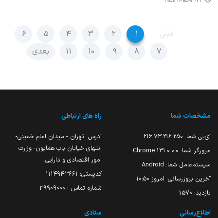
۱۴۰۵-۰۱-۲۳ ۱۱:۵۰
قبلی
۱
۲
۳
۴
۵
۶
۷
۸
۹
۱۰
۱۱
بعدی
مشخصات شما
راه های ارتباطی
آی‌پی شما:
216.73.216.250
آدرس: تهران - میدان امام خمینی-
انتهای خیابان باب همایون- وزارت
مرورگر شما:
131.0.0.0 Chrome
امور اقتصادی و دارایی
سیستم‌عامل شما:
Android
کدپستی: ۱۱۱۴۹۴۳۶۶۱
آخرین بروزرسانی:
امروز ۱۰:۵۰
شماره تماس : 39909000
بازدید:
1570
اطلاع‌رسانی
ستادی