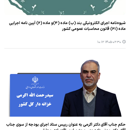
شیوه‌نامه اجرای الکترونیکی بند (ب) ماده (4)و ماده (6) آیین نامه اجرایی
ماده (61) قانون محاسبات عمومی کشور
۱۴۰۵-۰۲-۳۰ ۱۰:۱۲
حکم جناب آقای دکتر اکرمی به عنوان رییس ستاد اجرای بودجه از سوی جناب