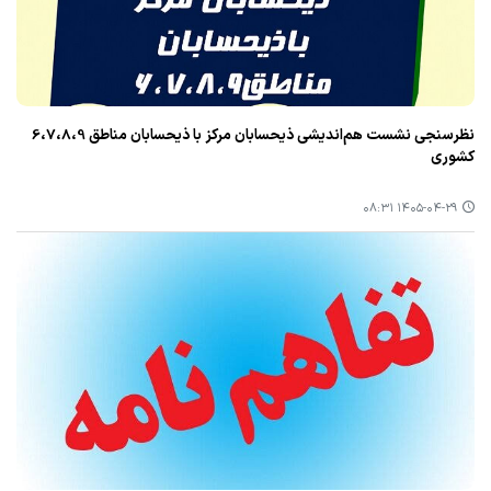
نظرسنجی نشست هم‌اندیشی ذیحسابان مرکز با ذیحسابان مناطق 6،7،8،9
کشوری
۱۴۰۵-۰۴-۲۹ ۰۸:۳۱