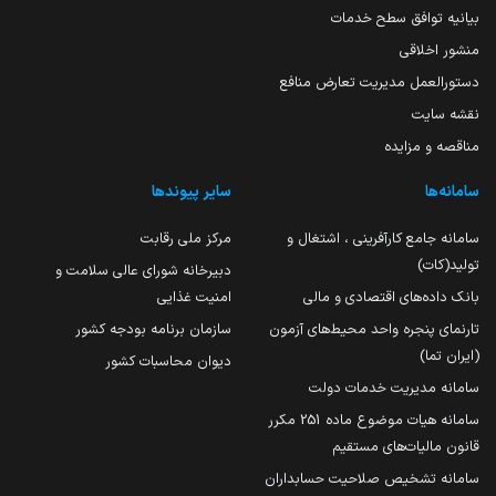
بیانیه توافق سطح خدمات
منشور اخلاقی
دستورالعمل مدیریت تعارض منافع
نقشه سایت
مناقصه و مزایده
سامانه‌ها
سایر پیوندها
سامانه جامع کارآفرینی ، اشتغال و
مرکز ملی رقابت
تولید(کات)
دبیرخانه شورای عالی سلامت و
بانک داده‌های اقتصادی و مالی
امنیت غذایی
تارنمای پنجره واحد محیط‌های آزمون
سازمان برنامه بودجه کشور
(ایران تما)
دیوان محاسبات کشور
سامانه مدیریت خدمات دولت
سامانه هیات موضوع ماده 251 مکرر
قانون مالیات‌های مستقیم
سامانه تشخیص صلاحیت حسابداران