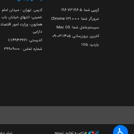
آی‌پی شما:
216.73.216.5
آدرس: تهران - میدان امام
خمینی- انتهای خیابان باب
مرورگر شما:
131.0.0.0 Chrome
همایون- وزارت امور اقتصاد
سیستم‌عامل شما:
Mac OS
دارایی
آخرین بروزرسانی:
۱۴۰۵-۰۳-۰۹
کدپستی: ۱۱۱۴۹۴۳۶۶۱
بازدید:
175
شماره تماس : 39909000
♿︎
طراحی و تولید: نستوه
تمام حقوق