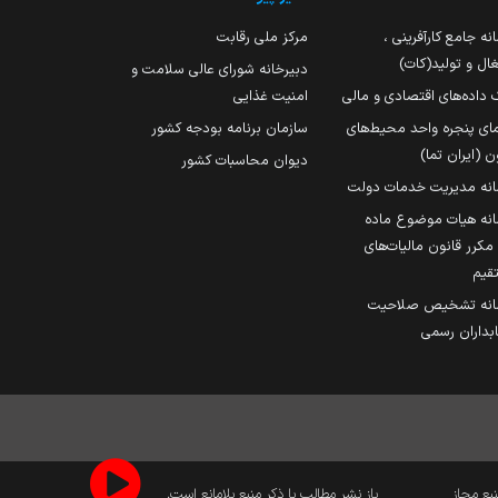
نه جامع کارآفرینی ،
مرکز ملی رقابت
ال و تولید(کات)
دبیرخانه شورای عالی سلامت و
 داده‌های اقتصادی و مالی
امنیت غذایی
مای پنجره واحد محیط‌های
سازمان برنامه بودجه کشور
ن (ایران تما)
دیوان محاسبات کشور
انه مدیریت خدمات دولت
نه هیات موضوع ماده
251 مکرر قانون مالیات‌های
قیم
انه تشخیص صلاحیت
داران رسمی
نبع مجاز
باز نشر مطالب با ذکر منبع بلامانع است.