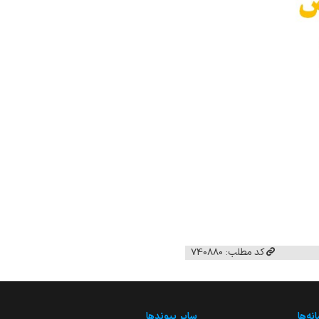
کد مطلب: 740880
نه‌ها
سایر پیوندها