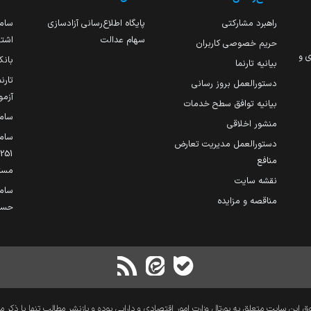
راهبرد مشارکتی
پایگاه اطلاع‌رسانی آزادسازی
ساما
سهام عدالت
اشتغ
حریم خصوصی کاربران
ی و
بانک
بیانیه تارنما
تارن
دستورالعمل بروز رسانی
آزمو
بیانیه توافق سطح خدمات
سام
منشور اخلاقی
ساما
دستورالعمل مدیریت تعارض
منافع
مست
نقشه سایت
سام
مناقصه و مزایده
حساب
 این سایت متعلق به پورتال وزارت امور اقتصادی و دارایی بوده و بازنشر مطالب تنها با ذکر م