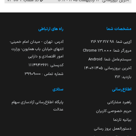
آخرین بروزرسانی: ۱۴ اردیبهشت ۱۴۰۵ - ۱۶:۱۱
کد مطلب: 739869
مشخصات شما
راه های ارتباطی
آی‌پی شما:
216.73.217.98
آدرس: تهران - میدان امام خمینی-
انتهای خیابان باب همایون- وزارت
مرورگر شما:
131.0.0.0 Chrome
امور اقتصادی و دارایی
سیستم‌عامل شما:
Android
کدپستی: ۱۱۱۴۹۴۳۶۶۱
آخرین بروزرسانی:
۱۴۰۵-۰۲-۱۴
شماره تماس : 39909000
بازدید:
212
اطلاع‌رسانی
ستادی
راهبرد مشارکتی
پایگاه اطلاع‌رسانی آزادسازی سهام
عدالت
حریم خصوصی کاربران
بیانیه تارنما
دستورالعمل بروز رسانی