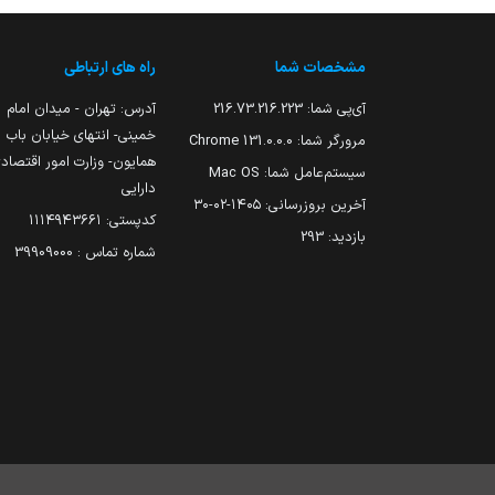
مشخصات شما
راه های ارتباطی
آی‌پی شما:
216.73.216.223
آدرس: تهران - میدان امام
خمینی- انتهای خیابان باب
مرورگر شما:
131.0.0.0 Chrome
همایون- وزارت امور اقتصاد
سیستم‌عامل شما:
Mac OS
دارایی
آخرین بروزرسانی:
۱۴۰۵-۰۲-۳۰
کدپستی: ۱۱۱۴۹۴۳۶۶۱
بازدید:
293
شماره تماس : 39909000