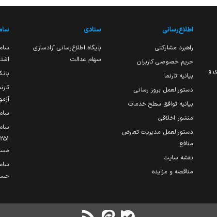
اطلاع‌رسانی
ستادی
ساما
راهبرد مشارکتی
پایگاه اطلاع‌رسانی آزادسازی
ساما
سهام عدالت
اشتغ
حریم خصوصی کاربران
ی و
بانک
بیانیه تارنما
تارن
دستورالعمل بروز رسانی
آزمو
بیانیه توافق سطح خدمات
سام
منشور اخلاقی
ساما
دستورالعمل مدیریت تعارض
منافع
مست
نقشه سایت
سام
مناقصه و مزایده
حساب