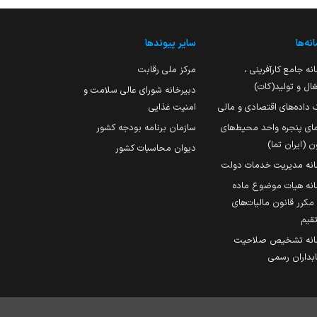
نه‌ها
سایر پیوندها
نه جامع کارآفرینی ،
مرکز ملی رقابت
ال و تولید(کات)
دبیرخانه شورای عالی سلامت و
 داده‌های اقتصادی و مالی
امنیت غذایی
مای پنجره واحد محیط‌های
سازمان برنامه بودجه کشور
ن (ایران تما)
دیوان محاسبات کشور
انه مدیریت خدمات دولت
نه هیات موضوع ماده
251 مکرر قانون مالیات‌های
قیم
انه تشخیص صلاحیت
داران رسمی