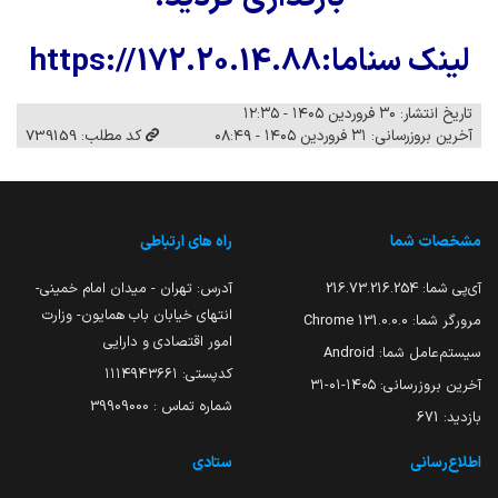
لینک سناما:https://172.20.14.88
تاریخ انتشار: ۳۰ فروردین ۱۴۰۵ - ۱۲:۳۵
آخرین بروزرسانی: ۳۱ فروردین ۱۴۰۵ - ۰۸:۴۹
کد مطلب: 739159
مشخصات شما
راه های ارتباطی
آی‌پی شما:
216.73.216.254
آدرس: تهران - میدان امام خمینی-
انتهای خیابان باب همایون- وزارت
مرورگر شما:
131.0.0.0 Chrome
امور اقتصادی و دارایی
سیستم‌عامل شما:
Android
کدپستی: ۱۱۱۴۹۴۳۶۶۱
آخرین بروزرسانی:
۱۴۰۵-۰۱-۳۱
شماره تماس : 39909000
بازدید:
671
اطلاع‌رسانی
ستادی