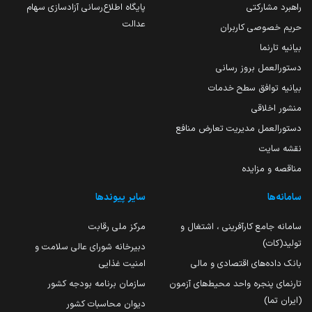
راهبرد مشارکتی
پایگاه اطلاع‌رسانی آزادسازی سهام
عدالت
حریم خصوصی کاربران
بیانیه تارنما
دستورالعمل بروز رسانی
بیانیه توافق سطح خدمات
منشور اخلاقی
دستورالعمل مدیریت تعارض منافع
نقشه سایت
مناقصه و مزایده
سامانه‌ها
سایر پیوندها
سامانه جامع کارآفرینی ، اشتغال و
مرکز ملی رقابت
تولید(کات)
دبیرخانه شورای عالی سلامت و
بانک داده‌های اقتصادی و مالی
امنیت غذایی
تارنمای پنجره واحد محیط‌های آزمون
سازمان برنامه بودجه کشور
(ایران تما)
دیوان محاسبات کشور