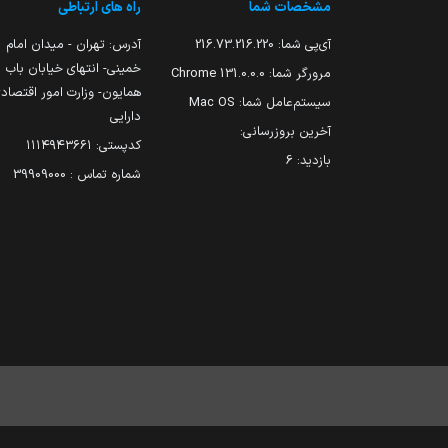
مشخصات شما
راه های ارتباطی
آی‌پی شما:
216.73.216.220
آدرس: تهران - میدان امام
خمینی- انتهای خیابان باب
مرورگر شما:
131.0.0.0 Chrome
همایون- وزارت امور اقتصاد
سیستم‌عامل شما:
Mac OS
دارایی
آخرین بروزرسانی:
کدپستی: ۱۱۱۴۹۴۳۶۶۱
بازدید:
6
شماره تماس : 39909000