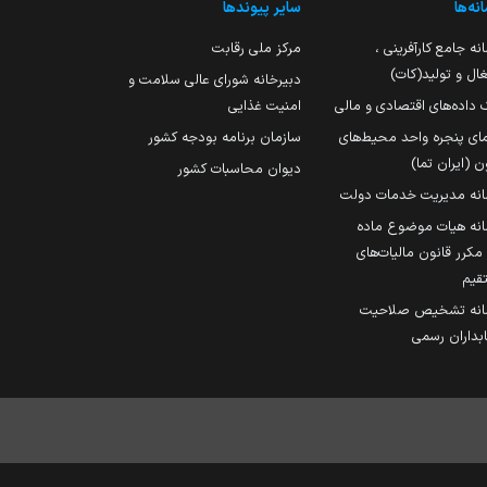
نه‌ها
سایر پیوندها
نه جامع کارآفرینی ،
مرکز ملی رقابت
ال و تولید(کات)
دبیرخانه شورای عالی سلامت و
 داده‌های اقتصادی و مالی
امنیت غذایی
مای پنجره واحد محیط‌های
سازمان برنامه بودجه کشور
ن (ایران تما)
دیوان محاسبات کشور
انه مدیریت خدمات دولت
نه هیات موضوع ماده
251 مکرر قانون مالیات‌های
قیم
انه تشخیص صلاحیت
داران رسمی