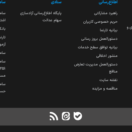
اطلاع‌رسانی
ستادی
ساما
راهبرد مشارکتی
پایگاه اطلاع‌رسانی آزادسازی
ساما
سهام عدالت
اشتغ
حریم خصوصی کاربران
ی و
بانک
بیانیه تارنما
تارن
دستورالعمل بروز رسانی
آزمو
بیانیه توافق سطح خدمات
سام
منشور اخلاقی
ساما
دستورالعمل مدیریت تعارض
منافع
مست
نقشه سایت
سام
مناقصه و مزایده
حساب