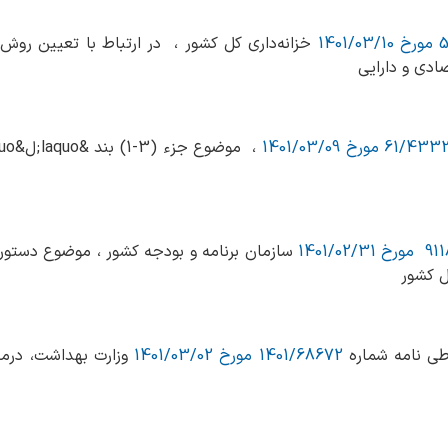
14
خزانه‌داری کل کشور ، در ارتباط با تعیین روش 
ادی و دارایی
61/ مورخ 1401/03/09
خ 1401/02/31
سازمان برنامه و بودجه کشور ، موضوع دستورال
1401/68672 مورخ 1401/03/02
وزارت بهداشت، درما