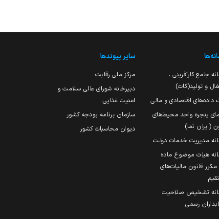
نه‌ها
سایر پیوندها
نه جامع کارآفرینی ،
مرکز ملی رقابت
ال و تولید(کات)
دبیرخانه شورای عالی سلامت و
 داده‌های اقتصادی و مالی
امنیت غذایی
مای پنجره واحد محیط‌های
سازمان برنامه بودجه کشور
ن (ایران تما)
دیوان محاسبات کشور
انه مدیریت خدمات دولت
نه هیات موضوع ماده
251 مکرر قانون مالیات‌های
قیم
انه تشخیص صلاحیت
داران رسمی