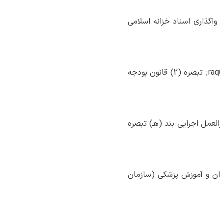
واگذاری اسناد خزانه اسلامی
، موضوع جزء (3-1) بند &laquo;ل&raquo; تبصره (2) قانون بودجه
عمل اجرایی بند (هـ) تبصره
ن و آموزش پزشکی (سازمان