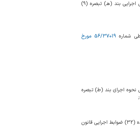
سازمان برنامه و بودجه کشور ، موضوع دستورالعمل اجرایی بند (هـ) تبصره (9)
56/37019 مورخ
 موضوع &laquo;دستورالعمل نحوه اجرای بند (ط) تبصره
* ابلاغ بخشنامه مبنی بر لزوم ارسال عملکرد منابع عمومی توسط دستگاه‌های اجرایی، موضوع ماده (32) ضوابط اجرایی قانون