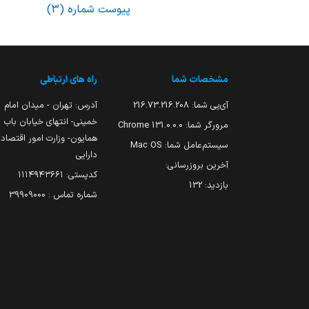
پیوست شماره (3)
مشخصات شما
راه های ارتباطی
آی‌پی شما:
216.73.216.208
آدرس: تهران - میدان امام
خمینی- انتهای خیابان باب
مرورگر شما:
131.0.0.0 Chrome
همایون- وزارت امور اقتصاد
سیستم‌عامل شما:
Mac OS
دارایی
آخرین بروزرسانی:
کدپستی: ۱۱۱۴۹۴۳۶۶۱
بازدید:
132
شماره تماس : 39909000