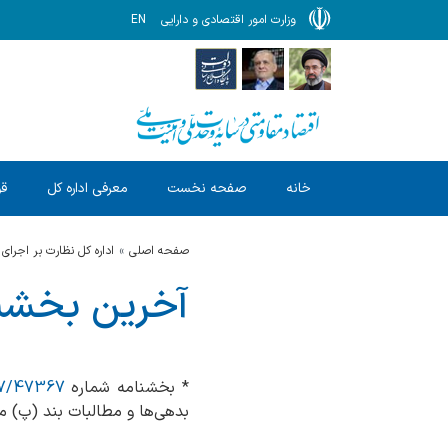
وزارت امور اقتصادی و دارایی
EN
خانه
صفحه نخست
معرفی اداره کل
قو
صفحه اصلی
اداره كل نظارت بر اجراي
آخرین بخشنا
* بخشنامه شماره
57/47367 مورخ /03/17
بدهی‌ها و مطالبات بند (پ) ماده (1) قانون رفع موانع تولید و رقابت‌پذیر و ارتقای 