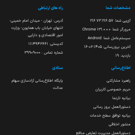
مشخصات شما
راه های ارتباطی
آی‌پی شما:
216.73.216.57
آدرس: تهران - میدان امام خمینی-
انتهای خیابان باب همایون- وزارت
مرورگر شما:
131.0.0.0 Chrome
امور اقتصادی و دارایی
سیستم‌عامل شما:
Android
کدپستی: ۱۱۱۴۹۴۳۶۶۱
آخرین بروزرسانی:
۱۴۰۵-۰۲-۱۶
شماره تماس : 39909000
بازدید:
19
اطلاع‌رسانی
ستادی
راهبرد مشارکتی
پایگاه اطلاع‌رسانی آزادسازی سهام
عدالت
حریم خصوصی کاربران
بیانیه تارنما
دستورالعمل بروز رسانی
بیانیه توافق سطح خدمات
منشور اخلاقی
دستورالعمل مدیریت تعارض منافع