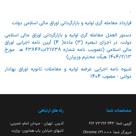
.
قرارداد معامله گری اولیه و بازارگردانی اوراق مالی اسلامی دولت
دستور العمل معامله گری اولیه و بازارگردانی اوراق مالی اسلامی
دولت، در اجرای تبصره (3) ماده( 4) آیین نامه اجرایی اوراق
مالی اسلامی (تصویب نامه شماره 21738/ت63846 هـ مورخ
1404/2/13 هیأت محترم وزیران)
شیوه نامه اجرایی عرضه اولیه و معاملات ثانویه اوراق بهادار
دولتی - مصوب 1404
مشخصات شما
راه های ارتباطی
آی‌پی شما:
216.73.216.243
آدرس: تهران - میدان امام خمینی-
انتهای خیابان باب همایون- وزارت
مرورگر شما:
131.0.0.0 Chrome